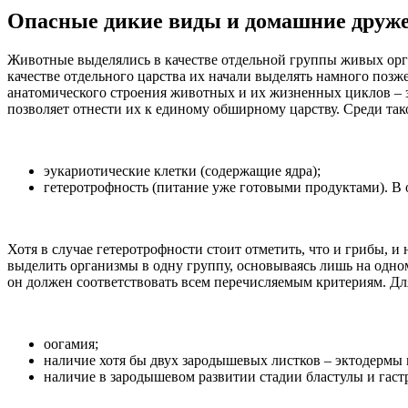
Опасные дикие виды и домашние дру
Животные выделялись в качестве отдельной группы живых орга
качестве отдельного царства их начали выделять намного позже
анатомического строения животных и их жизненных циклов – 
позволяет отнести их к единому обширному царству. Среди так
эукариотические клетки (содержащие ядра);
гетеротрофность (питание уже готовыми продуктами). В 
Хотя в случае гетеротрофности стоит отметить, что и грибы, и
выделить организмы в одну группу, основываясь лишь на одном
он должен соответствовать всем перечисляемым критериям. Д
оогамия;
наличие хотя бы двух зародышевых листков – эктодермы
наличие в зародышевом развитии стадии бластулы и гаст