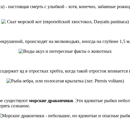
aca) - настоящая смерть с улыбкой - хотя, конечно, забавные рож
блекрушений, происходят на мелководьях, иногда на глубине 1,5 
ns) содержит яд в отростках хребта, когда такой отросток впиваетс
ере существуют
морские дракончики
. Эти ядовитые рыбки небол
ерять сознание.