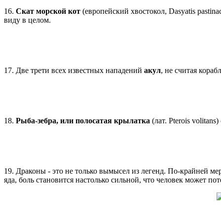
16.
Скат морской кот
(европейский хвостокол, Dasyatis pastin
виду в целом.
17. Две трети всех известных нападений
акул
, не считая кора
18.
Рыба-зебра, или полосатая крылатка
(лат. Pterois volita
19. Драконы - это не только вымысел из легенд. По-крайней м
яда, боль становится настолько сильной, что человек может пот