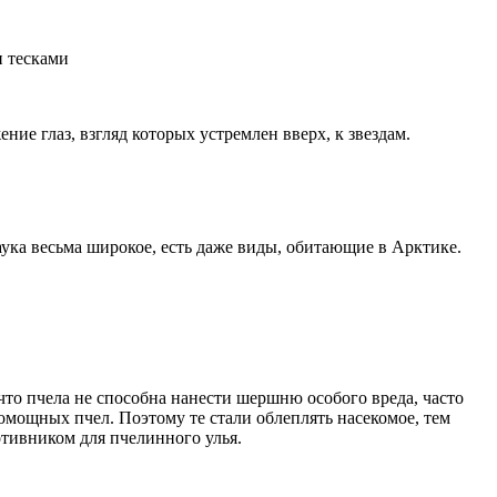
ние глаз, взгляд которых устремлен вверх, к звездам.
аука весьма широкое, есть даже виды, обитающие в Арктике.
что пчела не способна нанести шершню особого вреда, часто
мощных пчел. Поэтому те стали облеплять насекомое, тем
отивником для пчелинного улья.