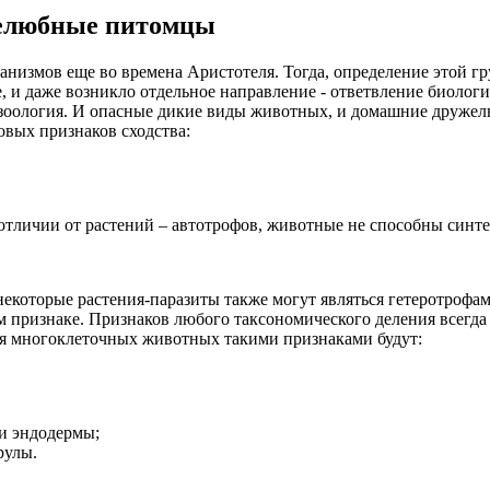
желюбные питомцы
низмов еще во времена Аристотеля. Тогда, определение этой гр
, и даже возникло отдельное направление - ответвление биологи
зоология. И опасные дикие виды животных, и домашние дружел
овых признаков сходства:
отличии от растений – автотрофов, животные не способны синте
 некоторые растения-паразиты также могут являться гетеротрофам
 признаке. Признаков любого таксономического деления всегда 
ля многоклеточных животных такими признаками будут:
 и эндодермы;
рулы.