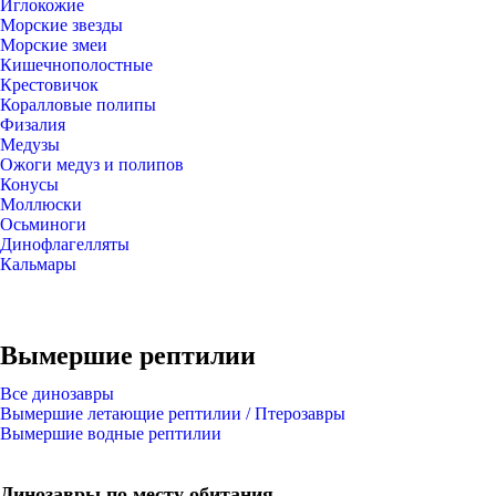
Иглокожие
Морские звезды
Морские змеи
Кишечнополостные
Крестовичок
Коралловые полипы
Физалия
Медузы
Ожоги медуз и полипов
Конусы
Моллюски
Осьминоги
Динофлагелляты
Кальмары
Вымершие рептилии
Все динозавры
Вымершие летающие рептилии / Птерозавры
Вымершие водные рептилии
Динозавры по месту обитания