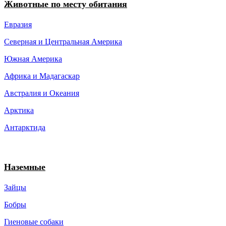
Животные по месту обитания
Евразия
Северная и Центральная Америка
Южная Америка
Африка и Мадагаскар
Австралия и Океания
Арктика
Антарктида
Наземные
Зайцы
Бобры
Гиеновые собаки