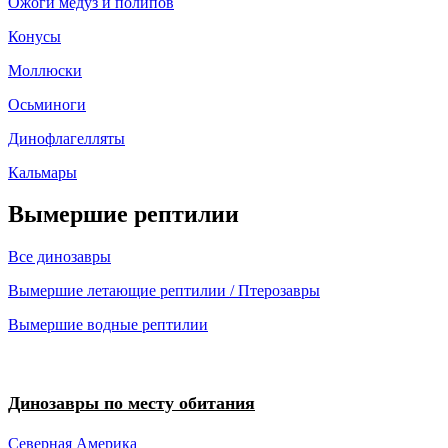
Ожоги медуз и полипов
Конусы
Моллюски
Осьминоги
Динофлагелляты
Кальмары
Вымершие рептилии
Все динозавры
Вымершие летающие рептилии / Птерозавры
Вымершие водные рептилии
Динозавры по месту обитания
Северная Америка