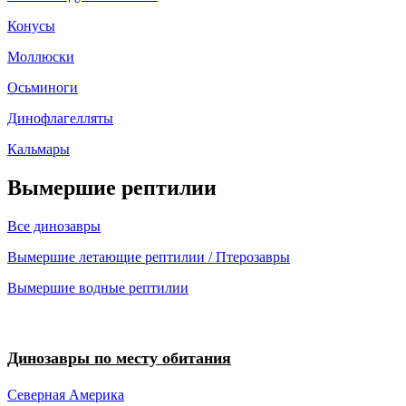
Конусы
Моллюски
Осьминоги
Динофлагелляты
Кальмары
Вымершие рептилии
Все динозавры
Вымершие летающие рептилии / Птерозавры
Вымершие водные рептилии
Динозавры по месту обитания
Северная Америка