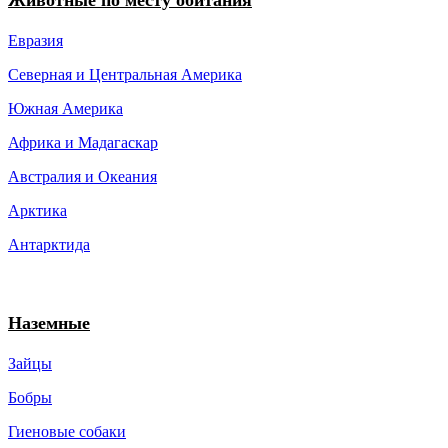
Животные по месту обитания
Евразия
Северная и Центральная Америка
Южная Америка
Африка и Мадагаскар
Австралия и Океания
Арктика
Антарктида
Наземные
Зайцы
Бобры
Гиеновые собаки