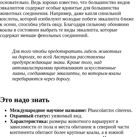
основательно. Ведь хорошо известно, что большинство видов
эвкалиптов содержат особые ядовитые для большинства
животных соединения. Например, даже капля синильной
кислоты, которой изобилуют молодые побеги эвкалипта ближе
к осени, способна убить овцу. Благодаря сильному обонянию
коалы в состоянии выбрать те виды эвкалипта, которые
содержат меньше фенольных соединений.
Для того чтобы предотвратить гибель животных
на дорогах, по всей Австралии расставлены
предупреждающие знаки. Кроме того, над
автомагистралями протягивают искусственные
лианы, соединяющие эвкалипты, по которым коалы
перебираются через дорогу.
Это надо знать
Международное научное название:
Phascolarctos cinereus.
Охранный статус:
уязвимый вид.
Характеристика:
размеры животного варьируют в
зависимости от пола и места обитания: в северной части
континента обитают более крупные коалы, а в южной