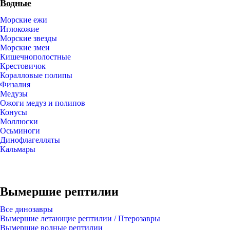
Водные
Морские ежи
Иглокожие
Морские звезды
Морские змеи
Кишечнополостные
Крестовичок
Коралловые полипы
Физалия
Медузы
Ожоги медуз и полипов
Конусы
Моллюски
Осьминоги
Динофлагелляты
Кальмары
Вымершие рептилии
Все динозавры
Вымершие летающие рептилии / Птерозавры
Вымершие водные рептилии