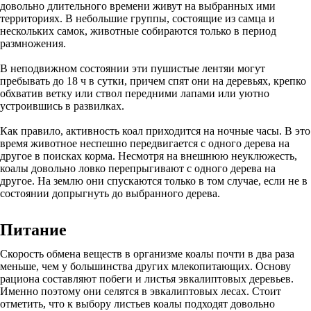
довольно длительного времени живут на выбранных ими
территориях. В небольшие группы, состоящие из самца и
нескольких самок, животные собираются только в период
размножения.
В неподвижном состоянии эти пушистые лентяи могут
пребывать до 18 ч в сутки, причем спят они на деревьях, крепко
обхватив ветку или ствол передними лапами или уютно
устроившись в развилках.
Как правило, активность коал приходится на ночные часы. В это
время животное неспешно передвигается с одного дерева на
другое в поисках корма. Несмотря на внешнюю неуклюжесть,
коалы довольно ловко перепрыгивают с одного дерева на
другое. На землю они спускаются только в том случае, если не в
состоянии допрыгнуть до выбранного дерева.
Питание
Скорость обмена веществ в организме коалы почти в два раза
меньше, чем у большинства других млекопитающих. Основу
рациона составляют побеги и листья эвкалиптовых деревьев.
Именно поэтому они селятся в эвкалиптовых лесах. Стоит
отметить, что к выбору листьев коалы подходят довольно