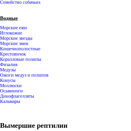
Семейство собачьих
Водные
Морские ежи
Иглокожие
Морские звезды
Морские змеи
Кишечнополостные
Крестовичок
Коралловые полипы
Физалия
Медузы
Ожоги медуз и полипов
Конусы
Моллюски
Осьминоги
Динофлагелляты
Кальмары
Вымершие рептилии