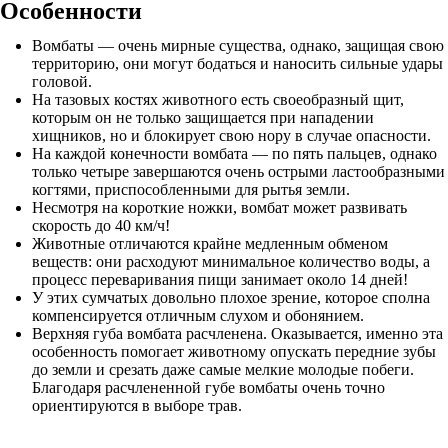
Особенности
Вомбаты — очень мирные существа, однако, защищая свою
территорию, они могут бодаться и наносить сильные удары
головой.
На тазовых костях животного есть своеобразный щит,
которым он не только защищается при нападении
хищников, но и блокирует свою нору в случае опасности.
На каждой конечности вомбата — по пять пальцев, однако
только четыре завершаются очень острыми ластообразными
когтями, приспособленными для рытья земли.
Несмотря на короткие ножки, вомбат может развивать
скорость до 40 км/ч!
Животные отличаются крайне медленным обменом
веществ: они расходуют минимальное количество воды, а
процесс переваривания пищи занимает около 14 дней!
У этих сумчатых довольно плохое зрение, которое сполна
компенсируется отличным слухом и обонянием.
Верхняя губа вомбата расчленена. Оказывается, именно эта
особенность помогает животному опускать передние зубы
до земли и срезать даже самые мелкие молодые побеги.
Благодаря расчлененной губе вомбаты очень точно
ориентируются в выборе трав.