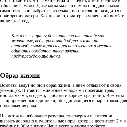
Стоит отметить, что самки вомбата — очень ответственные и
заботливые мамы. Даже когда малыш немного подрос и может
самостоятельно выбраться из сумки, он постоянно находится в
поле зрения матери. Как правило, с матерью маленький вомбат
живет до 1 года.
Как и для защиты большинства австралийских
животных, ведущих ночной образ жизни, на
автомобильных трассах, расположенных в местах
обитания вомбатов, расставлены
предупреждающие знаки.
Образ жизни
Вомбаты ведут ночной образ жизни, а днем отдыхают в своих
убежищах. Питаются животные молодыми побегами трав,
иногда мхами, ягодами, грибами и корнями растений. Вомбаты
— прирожденные одиночки, объединяющиеся в пары только для
продолжения рода.
Несмотря на небольшие размеры, эти зверьки в состоянии
вырыть довольно внушительные норы, которые достигают 2 м в
глубину и 30 м в длину. Чаще всего жилища вомбатов