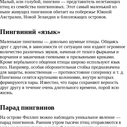
Малый, или голубой, пингвин — представитель нелетающих
птиц из семейства пингвиновых. Этот самый маленький из
ныне живущих пингвинов обитает на побережье Южной
Австралии, Новой Зеландии и близлежащих островов.
Пингвиний «язык»
Маленькие пингвины — довольно шумные птицы. Общаясь
друг с другом, в зависимости от ситуации они издают огромное
количество различных звуков, начиная от тихого фырканья и
ворчания и заканчивая гневными и призывными криками.
Кроме вербального общения птицы широко используют язык
поз. Например, особая оборонительная стойка предназначена
для защиты, воинственная — противостояние сопернику и т. д.
Пингвины селятся крупными колониями, внутри которых
формируются пары. Известно, что пары сохраняют верность
друг другу в течение очень длительного времени, порой всю
жизнь.
Парад пингвинов
На острове Филлип можно наблюдать уникальное явление —
парад пингвинов. Ранним утром тысячи птиц отправляются в