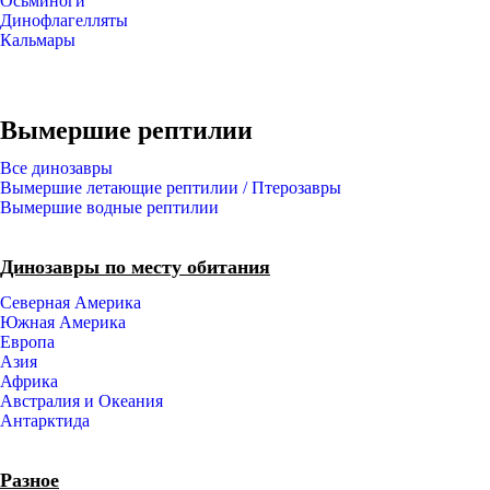
Осьминоги
Динофлагелляты
Кальмары
Вымершие рептилии
Все динозавры
Вымершие летающие рептилии / Птерозавры
Вымершие водные рептилии
Динозавры по месту обитания
Северная Америка
Южная Америка
Европа
Азия
Африка
Австралия и Океания
Антарктида
Разное