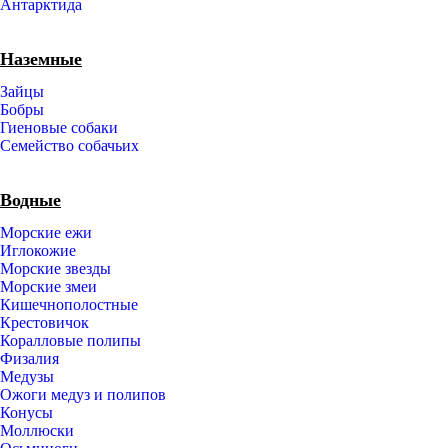
Антарктида
Наземные
Зайцы
Бобры
Гиеновые собаки
Семейство собачьих
Водные
Морские ежи
Иглокожие
Морские звезды
Морские змеи
Кишечнополостные
Крестовичок
Коралловые полипы
Физалия
Медузы
Ожоги медуз и полипов
Конусы
Моллюски