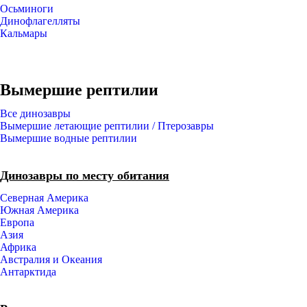
Осьминоги
Динофлагелляты
Кальмары
Вымершие рептилии
Все динозавры
Вымершие летающие рептилии / Птерозавры
Вымершие водные рептилии
Динозавры по месту обитания
Северная Америка
Южная Америка
Европа
Азия
Африка
Австралия и Океания
Антарктида