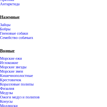
Антарктида
Наземные
Зайцы
Бобры
Гиеновые собаки
Семейство собачьих
Водные
Морские ежи
Иглокожие
Морские звезды
Морские змеи
Кишечнополостные
Крестовичок
Коралловые полипы
Физалия
Медузы
Ожоги медуз и полипов
Конусы
Моллюски