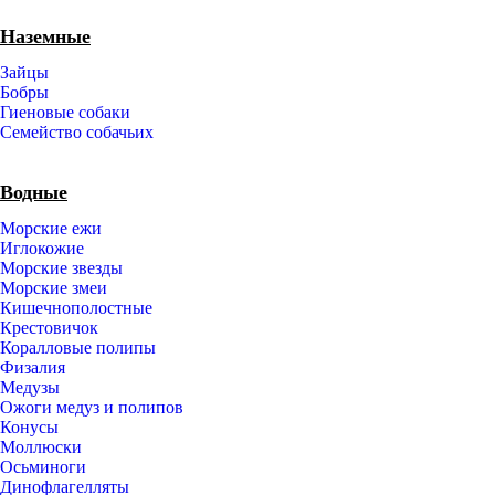
Наземные
Зайцы
Бобры
Гиеновые собаки
Семейство собачьих
Водные
Морские ежи
Иглокожие
Морские звезды
Морские змеи
Кишечнополостные
Крестовичок
Коралловые полипы
Физалия
Медузы
Ожоги медуз и полипов
Конусы
Моллюски
Осьминоги
Динофлагелляты