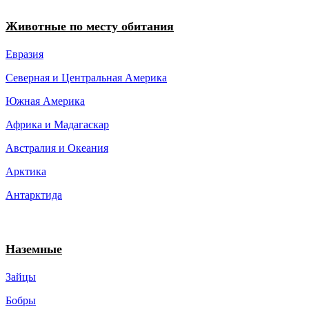
Животные по месту обитания
Евразия
Северная и Центральная Америка
Южная Америка
Африка и Мадагаскар
Австралия и Океания
Арктика
Антарктида
Наземные
Зайцы
Бобры