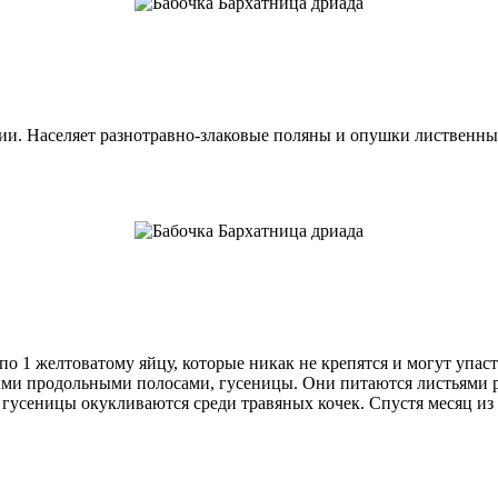
. Населяет разнотравно-злаковые поляны и опушки лиственных л
о 1 желтоватому яйцу, которые никак не крепятся и могут упас
ыми продольными полосами, гусеницы. Они питаются листьями ра
, гусеницы окукливаются среди травяных кочек. Спустя месяц из