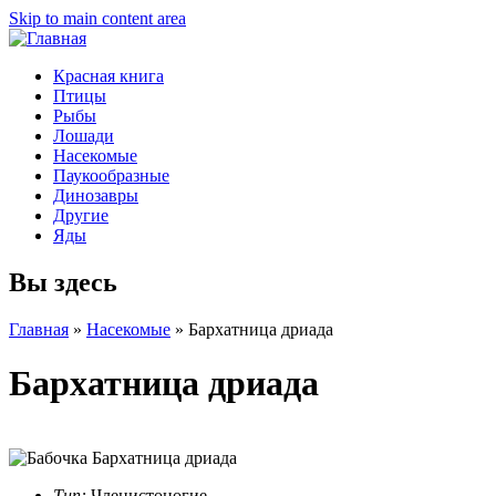
Skip to main content area
Красная книга
Птицы
Рыбы
Лошади
Насекомые
Паукообразные
Динозавры
Другие
Яды
Вы здесь
Главная
»
Насекомые
»
Бархатница дриада
Бархатница дриада
Тип:
Членистоногие