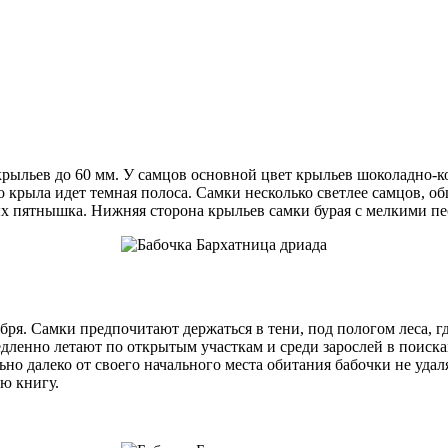
м крыльев до 60 мм. У самцов основной цвет крыльев шоколадно
о крыла идет темная полоса. Самки несколько светлее самцов, о
 пятнышка. Нижняя сторона крыльев самки бурая с мелкими пес
бря. Самки предпочитают держаться в тени, под пологом леса, г
ленно летают по открытым участкам и среди зарослей в поисках 
но далеко от своего начального места обитания бабочки не уда
ю книгу.