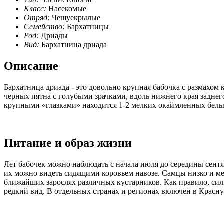
Класс:
Насекомые
Отряд:
Чешуекрылые
Семейство:
Бархатницы
Род:
Дриады
Вид:
Бархатница дриада
Описание
Бархатница дриада - это довольно крупная бабочка с размахо
черных пятна с голубыми зрачками, вдоль нижнего края заднег
крупными «глазками» находится 1-2 мелких окаймленных белых
Питание и образ жизни
Лет бабочек можно наблюдать с начала июля до середины сентя
их можно видеть сидящими коровьем навозе. Самцы низко и мед
ближайших зарослях различных кустарников. Как правило, силь
редкий вид. В отдельных странах и регионах включен в Красну