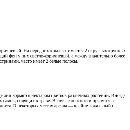
-коричневый. На передних крыльях имеется 2 округлых крупных
бщий фон у них светло-коричневый, а между значительно более
тринами, часто имеет 2 белые полосы.
де они кормятся нектаром цветков различных растений. Иногда
самок, сидящих в траве. В случае опасности прячутся в
ляются. В некоторых местах ареала — крайне локальный и