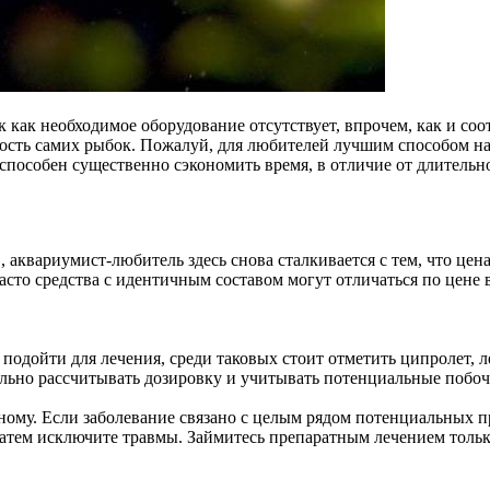
как необходимое оборудование отсутствует, впрочем, как и соо
оимость самих рыбок. Пожалуй, для любителей лучшим способом н
 способен существенно сэкономить время, в отличие от длитель
, аквариумист-любитель здесь снова сталкивается с тем, что це
асто средства с идентичным составом могут отличаться по цене в
 подойти для лечения, среди таковых стоит отметить ципролет, 
ильно рассчитывать дозировку и учитывать потенциальные побо
ному. Если заболевание связано с целым рядом потенциальных пр
 затем исключите травмы. Займитесь препаратным лечением толь