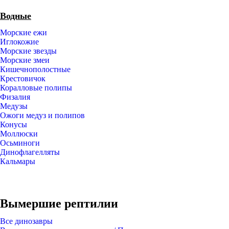
Водные
Морские ежи
Иглокожие
Морские звезды
Морские змеи
Кишечнополостные
Крестовичок
Коралловые полипы
Физалия
Медузы
Ожоги медуз и полипов
Конусы
Моллюски
Осьминоги
Динофлагелляты
Кальмары
Вымершие рептилии
Все динозавры