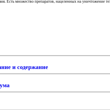
зия. Есть множество препаратов, нацеленных на уничтожение те
ание и содержание
иума