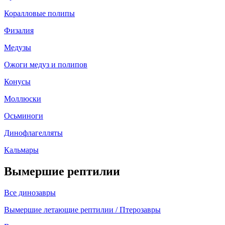
Коралловые полипы
Физалия
Медузы
Ожоги медуз и полипов
Конусы
Моллюски
Осьминоги
Динофлагелляты
Кальмары
Вымершие рептилии
Все динозавры
Вымершие летающие рептилии / Птерозавры