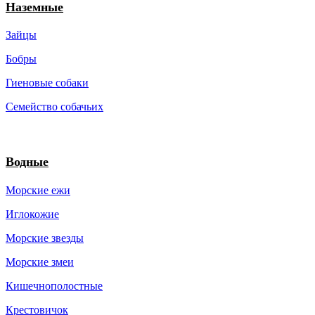
Наземные
Зайцы
Бобры
Гиеновые собаки
Семейство собачьих
Водные
Морские ежи
Иглокожие
Морские звезды
Морские змеи
Кишечнополостные
Крестовичок