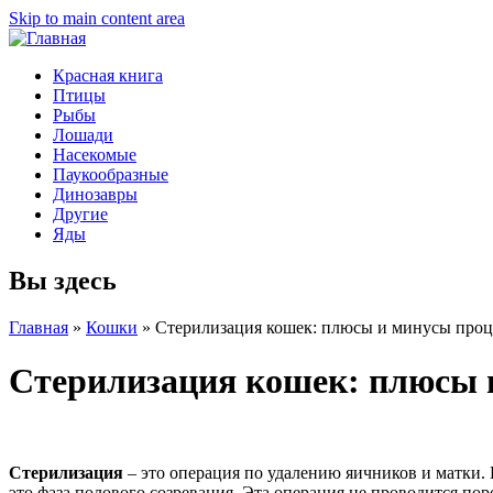
Skip to main content area
Красная книга
Птицы
Рыбы
Лошади
Насекомые
Паукообразные
Динозавры
Другие
Яды
Вы здесь
Главная
»
Кошки
»
Стерилизация кошек: плюсы и минусы про
Стерилизация кошек: плюсы 
Стерилизация
– это операция по удалению яичников и матки. 
это фаза полового созревания. Эта операция не проводится по