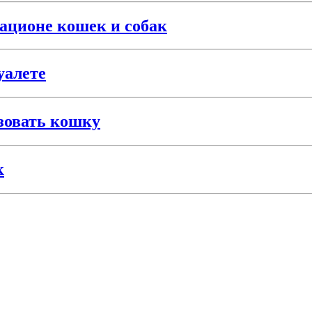
ационе кошек и собак
уалете
зовать кошку
к