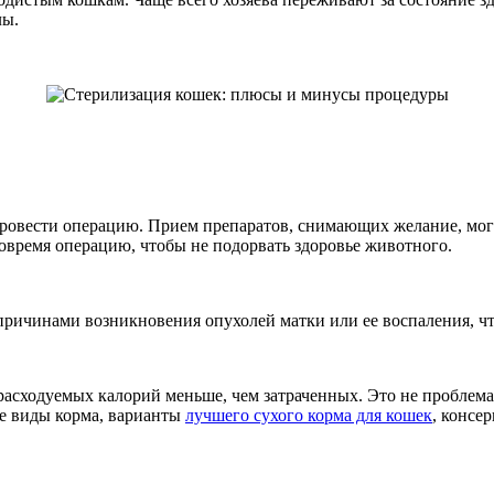
лы.
 провести операцию. Прием препаратов, снимающих желание, мог
овремя операцию, чтобы не подорвать здоровье животного.
ь причинами возникновения опухолей матки или ее воспаления, ч
 расходуемых калорий меньше, чем затраченных. Это не проблем
ие виды корма, варианты
лучшего сухого корма для кошек
, консе