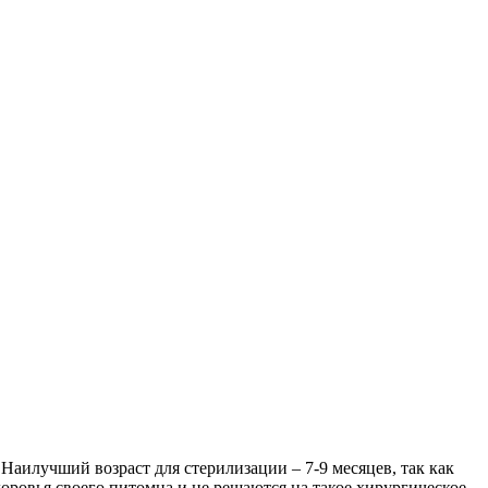
Наилучший возраст для стерилизации – 7-9 месяцев, так как
доровья своего питомца и не решаются на такое хирургическое