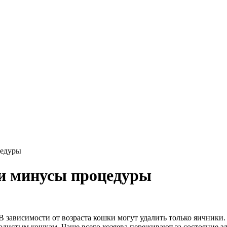
цедуры
и минусы процедуры
В зависимости от возраста кошки могут удалить только яичники. 
родистым кошкам. Чаще всего хозяева переживают за состояние з