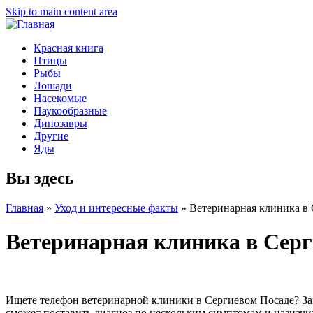
Skip to main content area
Красная книга
Птицы
Рыбы
Лошади
Насекомые
Паукообразные
Динозавры
Другие
Яды
Вы здесь
Главная
»
Уход и интересные факты
»
Ветеринарная клиника в
Ветеринарная клиника в Серг
Ищете телефон ветеринарной клиники в Сергиевом Посаде? Заме
сможет поставить диагноз по нескольким симптомам и назначи