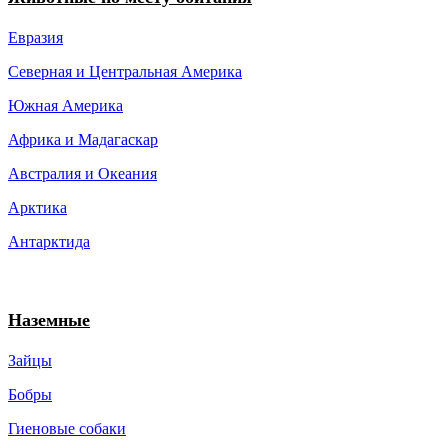
Евразия
Северная и Центральная Америка
Южная Америка
Африка и Мадагаскар
Австралия и Океания
Арктика
Антарктида
Наземные
Зайцы
Бобры
Гиеновые собаки