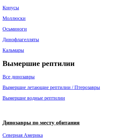
Конусы
Моллюски
Осьминоги
Динофлагелляты
Кальмары
Вымершие рептилии
Все динозавры
Вымершие летающие рептилии / Птерозавры
Вымершие водные рептилии
Динозавры по месту обитания
Северная Америка