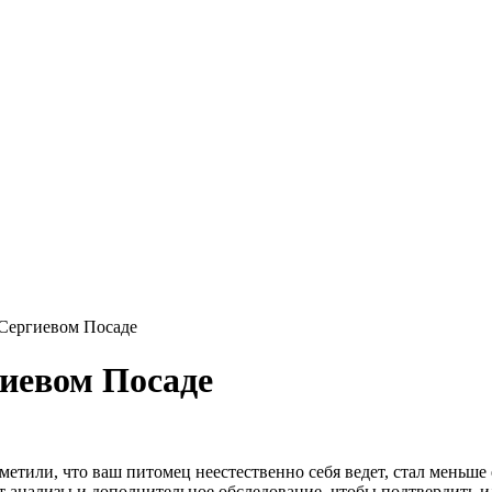
 Сергиевом Посаде
иевом Посаде
тили, что ваш питомец неестественно себя ведет, стал меньше е
т анализы и дополнительное обследование, чтобы подтвердить и