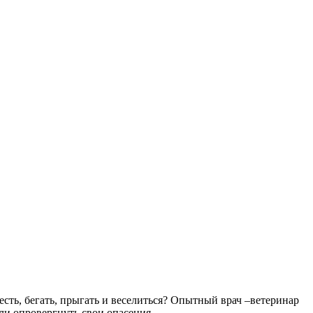
сть, бегать, прыгать и веселиться? Опытный врач –ветеринар
ли опровергнуть свои опасения.