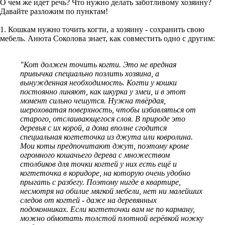
О чем же идет речь? Что нужно делать заботливому хозяину?
Давайте разложим по пунктам!
1. Кошкам нужно точить когти, а хозяину - сохранить свою
мебель. Анюта Соколова знает, как совместить одно с другим:
"Кот должен точить когти. Это не вредная
привычка специально позлить хозяина, а
вынужденная необходимость. Когти у кошки
постоянно линяют, как шкурка у змеи, и в этот
момент сильно чешутся. Нужна твёрдая,
шероховатая поверхность, чтобы избавляться от
старого, отслаивающегося слоя. В природе это
деревья с их корой, а дома вполне сгодится
специальная когтеточка из джута или ковролина.
Мои коты предпочитают джут, поэтому кроме
огромного кошачьего дерева с множеством
столбиков для точки когтей у них есть ещё и
когтеточка в коридоре, на которую очень удобно
прыгать с разбегу. Поэтому нигде в квартире,
несмотря на обилие мягкой мебели, нет ни малейших
следов от когтей - даже на деревянных
подоконниках. Если когтеточки вам не по карману,
можно обмотать толстой плотной верёвкой ножку