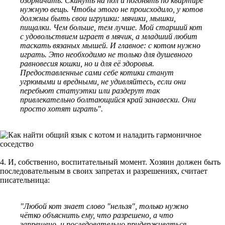
озорничать. Скинуть на пол и погонять по квартире
нужную вещь. Чтобы этого не происходило, у котов
должны быть свои игрушки: мячики, мышки,
пищалки. Чем больше, тем лучше. Мой старший кот
с удовольствием играет в мячик, а младший любит
таскать вязаных мышей. И главное: с котом нужно
играть. Это необходимо не только для душевного
равновесия кошки, но и для её здоровья.
Предоставленные сами себе котики станут
угрюмыми и вредными, не удивляйтесь, если они
перебьют статуэтки или раздерут так
привлекательно болтающийся край занавески. Они
просто хотят играть".
4. И, собственно, воспитательный момент. Хозяин должен быть
последовательным в своих запретах и разрешениях, считает
писательница:
"Любой кот знает слово "нельзя", только нужно
чётко объяснить ему, что разрешено, а что
запрещено, и последовательно придерживаться