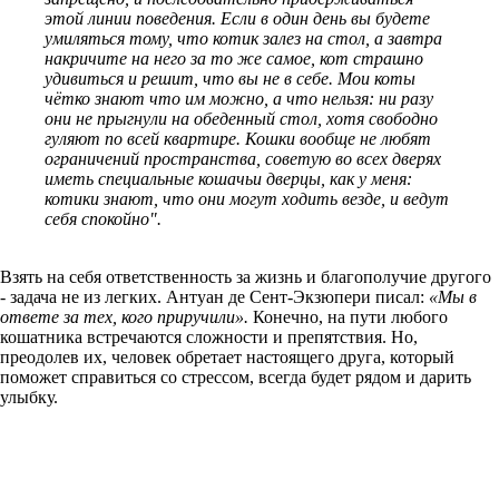
этой линии поведения. Если в один день вы будете
умиляться тому, что котик залез на стол, а завтра
накричите на него за то же самое, кот страшно
удивиться и решит, что вы не в себе. Мои коты
чётко знают что им можно, а что нельзя: ни разу
они не прыгнули на обеденный стол, хотя свободно
гуляют по всей квартире. Кошки вообще не любят
ограничений пространства, советую во всех дверях
иметь специальные кошачьи дверцы, как у меня:
котики знают, что они могут ходить везде, и ведут
себя спокойно".
Взять на себя ответственность за жизнь и благополучие другого
- задача не из легких. Антуан де Сент-Экзюпери писал:
«Мы в
ответе за тех, кого приручили».
Конечно, на пути любого
кошатника встречаются сложности и препятствия. Но,
преодолев их, человек обретает настоящего друга, который
поможет справиться со стрессом, всегда будет рядом и дарить
улыбку.