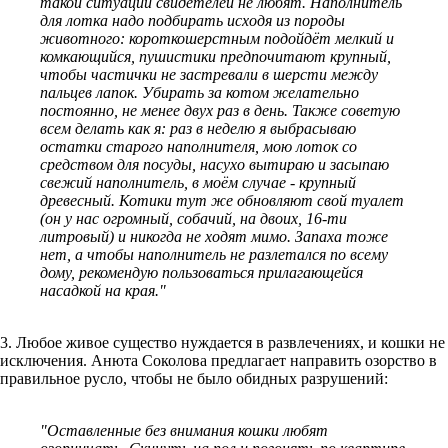
такой ситуации свидетелей не любят. Наполнитель
для лотка надо подбирать исходя из породы
животного: короткошерстным подойдёт мелкий и
комкающийся, пушистики предпочитают крупный,
чтобы частички не застревали в шерсти между
пальцев лапок. Убирать за котом желательно
постоянно, не менее двух раз в день. Также советую
всем делать как я: раз в неделю я выбрасываю
остатки старого наполнителя, мою лоток со
средством для посуды, насухо вытираю и засыпаю
свежий наполнитель, в моём случае - крупный
древесный. Котики тут же обновляют свой туалет
(он у нас огромный, собачий, на двоих, 16-ти
литровый) и никогда не ходят мимо. Запаха тоже
нет, а чтобы наполнитель не разлетался по всему
дому, рекомендую пользоваться прилагающейся
насадкой на края."
3. Любое живое существо нуждается в развлечениях, и кошки не
исключения. Анюта Соколова предлагает направить озорство в
правильное русло, чтобы не было обидных разрушений:
"Оставленные без внимания кошки любят