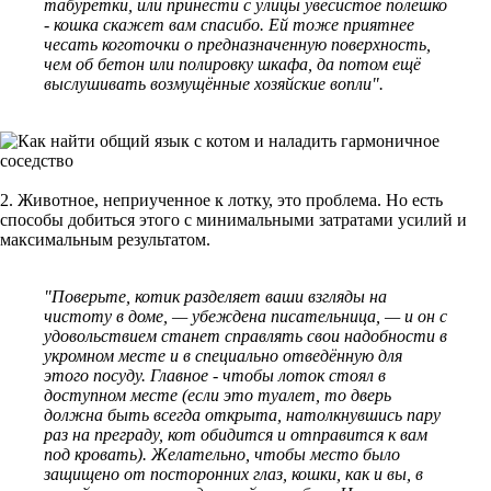
табуретки, или принести с улицы увесистое полешко
- кошка скажет вам спасибо. Ей тоже приятнее
чесать коготочки о предназначенную поверхность,
чем об бетон или полировку шкафа, да потом ещё
выслушивать возмущённые хозяйские вопли".
2. Животное, неприученное к лотку, это проблема. Но есть
способы добиться этого с минимальными затратами усилий и
максимальным результатом.
"Поверьте, котик разделяет ваши взгляды на
чистоту в доме, — убеждена писательница, — и он с
удовольствием станет справлять свои надобности в
укромном месте и в специально отведённую для
этого посуду. Главное - чтобы лоток стоял в
доступном месте (если это туалет, то дверь
должна быть всегда открыта, натолкнувшись пару
раз на преграду, кот обидится и отправится к вам
под кровать). Желательно, чтобы место было
защищено от посторонних глаз, кошки, как и вы, в