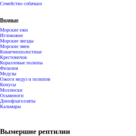
Семейство собачьих
Водные
Морские ежи
Иглокожие
Морские звезды
Морские змеи
Кишечнополостные
Крестовичок
Коралловые полипы
Физалия
Медузы
Ожоги медуз и полипов
Конусы
Моллюски
Осьминоги
Динофлагелляты
Кальмары
Вымершие рептилии