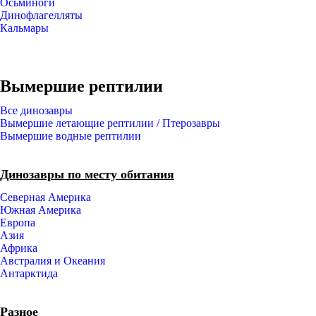
Осьминоги
Динофлагелляты
Кальмары
Вымершие рептилии
Все динозавры
Вымершие летающие рептилии / Птерозавры
Вымершие водные рептилии
Динозавры по месту обитания
Северная Америка
Южная Америка
Европа
Азия
Африка
Австралия и Океания
Антарктида
Разное