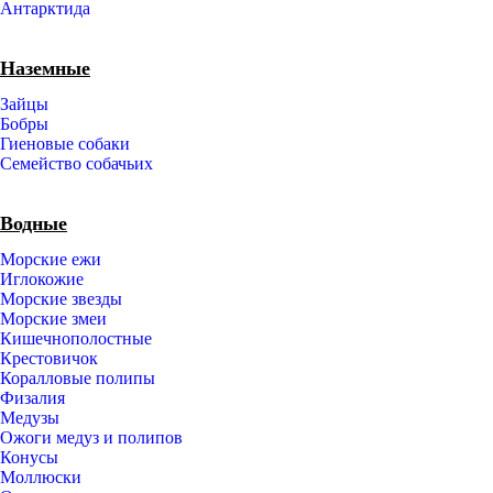
Антарктида
Наземные
Зайцы
Бобры
Гиеновые собаки
Семейство собачьих
Водные
Морские ежи
Иглокожие
Морские звезды
Морские змеи
Кишечнополостные
Крестовичок
Коралловые полипы
Физалия
Медузы
Ожоги медуз и полипов
Конусы
Моллюски