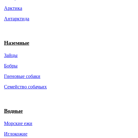
Арктика
Антарктида
Наземные
Зайцы
Бобры
Гиеновые собаки
Семейство собачьих
Водные
Морские ежи
Иглокожие