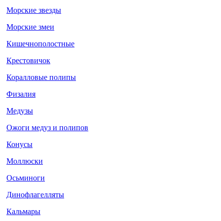
Морские звезды
Морские змеи
Кишечнополостные
Крестовичок
Коралловые полипы
Физалия
Медузы
Ожоги медуз и полипов
Конусы
Моллюски
Осьминоги
Динофлагелляты
Кальмары