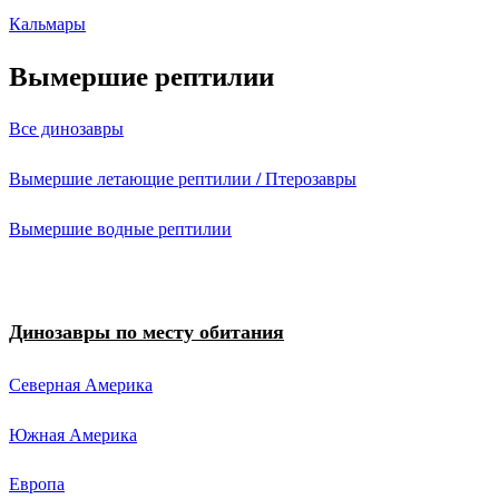
Кальмары
Вымершие рептилии
Все динозавры
Вымершие летающие рептилии / Птерозавры
Вымершие водные рептилии
Динозавры по месту обитания
Северная Америка
Южная Америка
Европа