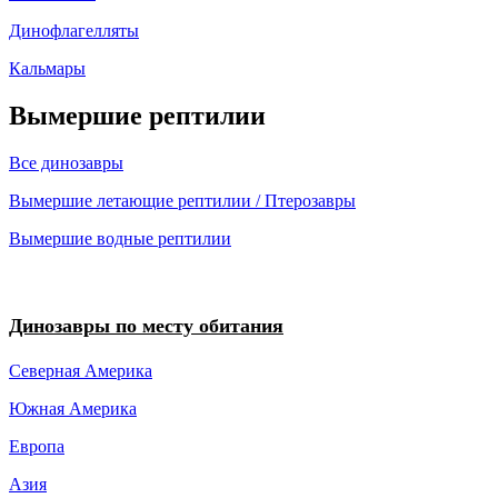
Динофлагелляты
Кальмары
Вымершие рептилии
Все динозавры
Вымершие летающие рептилии / Птерозавры
Вымершие водные рептилии
Динозавры по месту обитания
Северная Америка
Южная Америка
Европа
Азия