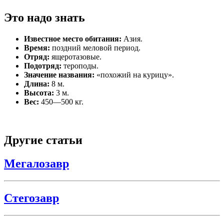
Это надо знать
Известное место обитания:
Азия.
Время:
поздний меловой период.
Отряд:
ящеротазовые.
Подотряд:
тероподы.
Значение названия:
«похожий на курицу».
Длина:
8 м.
Высота:
3 м.
Вес:
450—500 кг.
Другие статьи
Мегалозавр
Стегозавр