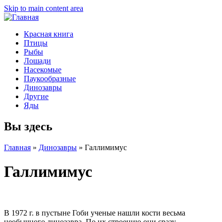
Skip to main content area
Красная книга
Птицы
Рыбы
Лошади
Насекомые
Паукообразные
Динозавры
Другие
Яды
Вы здесь
Главная
»
Динозавры
»
Галлимимус
Галлимимус
В 1972 г. в пустыне Гоби ученые нашли кости весьма
необычного динозавра. По их строению они сразу