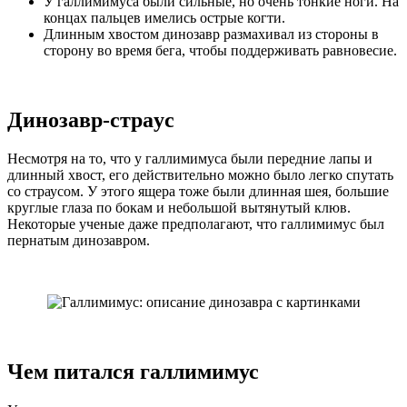
У галлимимуса были сильные, но очень тонкие ноги. На
концах пальцев имелись острые когти.
Длинным хвостом динозавр размахивал из стороны в
сторону во время бега, чтобы поддерживать равновесие.
Динозавр-стpayс
Несмотря на то, что у галлимимуса были передние лапы и
длинный хвост, его действительно можно было легко спутать
со страусом. У этого ящера тоже были длинная шея, большие
круглые глаза по бокам и небольшой вытянутый клюв.
Некоторые ученые даже предполагают, что галлимимус был
пернатым динозавром.
Чем питался галлимимус