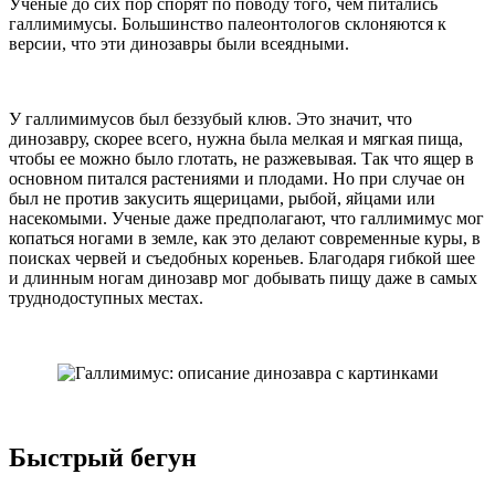
Ученые до сих пор спорят по поводу того, чем питались
галлимимусы. Большинство палеонтологов склоняются к
версии, что эти динозавры были всеядными.
У галлимимусов был беззубый клюв. Это значит, что
динозавру, скорее всего, нужна была мелкая и мягкая пища,
чтобы ее можно было глотать, не разжевывая. Так что ящер в
основном питался растениями и плодами. Но при случае он
был не против закусить ящерицами, рыбой, яйцами или
насекомыми. Ученые даже предполагают, что галлимимус мог
копаться ногами в земле, как это делают современные куры, в
поисках червей и съедобных кореньев. Благодаря гибкой шее
и длинным ногам динозавр мог добывать пищу даже в самых
труднодоступных местах.
Быстрый бегун