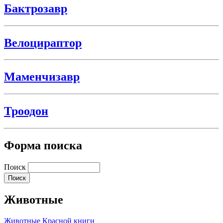
Бактрозавр
Велоцираптор
Маменчизавр
Троодон
Форма поиска
Поиск
Животные
Животные Красной книги