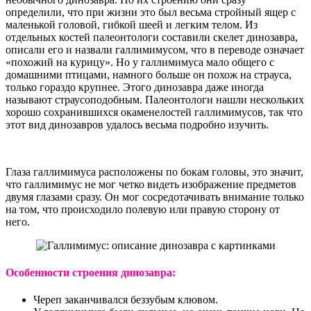
определили, что при жизни это был весьма стройный ящер с
маленькой головой, гибкой шеей и легким телом. Из
отдельных костей палеонтологи составили скелет динозавра,
описали его и назвали галлимимусом, что в переводе означает
«похожий на курицу». Но у галлимимуса мало общего с
домашними птицами, намного больше он похож на страуса,
только гораздо крупнее. Этого динозавра даже иногда
называют страусоподобным. Палеонтологи нашли нескольких
хорошо сохранившихся окаменелостей галлимимусов, так что
этот вид динозавров удалось весьма подробно изучить.
Глаза галлимимуса расположены по бокам головы, это значит,
что галлимимус не мог четко видеть изображение предметов
двумя глазами сразу. Он мог сосредотачивать внимание только
на том, что происходило полевую или правую сторону от
него.
Особенности строения динозавра:
Череп заканчивался беззубым клювом.