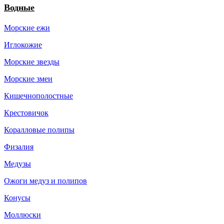
Водные
Морские ежи
Иглокожие
Морские звезды
Морские змеи
Кишечнополостные
Крестовичок
Коралловые полипы
Физалия
Медузы
Ожоги медуз и полипов
Конусы
Моллюски