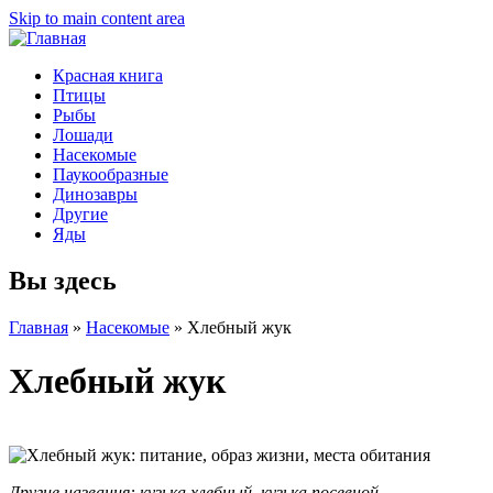
Skip to main content area
Красная книга
Птицы
Рыбы
Лошади
Насекомые
Паукообразные
Динозавры
Другие
Яды
Вы здесь
Главная
»
Насекомые
»
Хлебный жук
Хлебный жук
Другие названия: кузька хлебный, кузька посевной