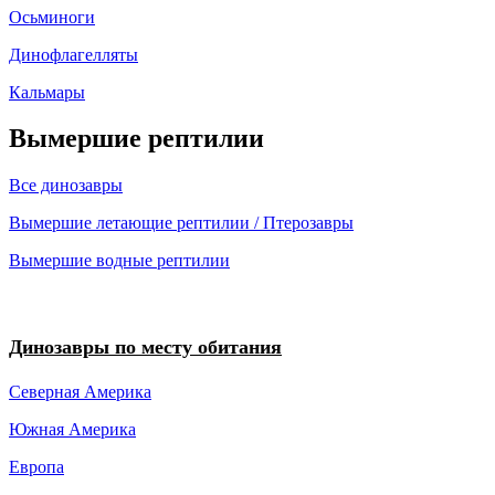
Осьминоги
Динофлагелляты
Кальмары
Вымершие рептилии
Все динозавры
Вымершие летающие рептилии / Птерозавры
Вымершие водные рептилии
Динозавры по месту обитания
Северная Америка
Южная Америка
Европа