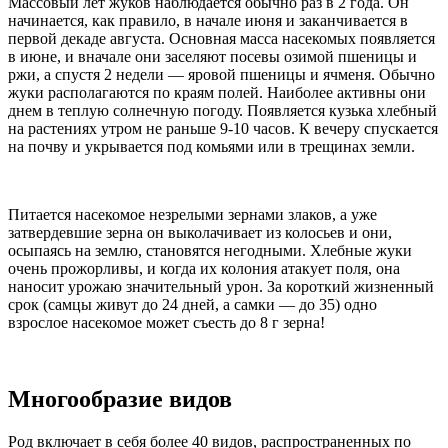
Массовый лёт жуков наблюдается обычно раз в 2 года. Он
начинается, как правило, в начале июня и заканчивается в
первой декаде августа. Основная масса насекомых появляется
в июне, и вначале они заселяют посевы озимой пшеницы и
ржи, а спустя 2 недели — яровой пшеницы и ячменя. Обычно
жуки располагаются по краям полей. Наиболее активны они
днем в теплую солнечную погоду. Появляется кузька хлебный
на растениях утром не раньше 9-10 часов. К вечеру спускается
на почву и укрывается под комьями или в трещинах земли.
Питается насекомое незрелыми зернами злаков, а уже
затвердевшие зерна он выколачивает из колосьев и они,
осыпаясь на землю, становятся негодными. Хлебные жуки
очень прожорливы, и когда их колония атакует поля, она
наносит урожаю значительный урон. За короткий жизненный
срок (самцы живут до 24 дней, а самки — до 35) одно
взрослое насекомое может съесть до 8 г зерна!
Многообразие видов
Род включает в себя более 40 видов, распространенных по