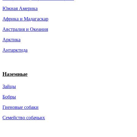
Южная Америка
Африка и Мадагаскар
Австралия и Океания
Арктика
Антарктида
Наземные
Зайцы
Бобры
Гиеновые собаки
Семейство собачьих