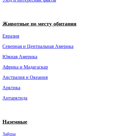
Животные по месту обитания
Евразия
Северная и Центральная Америка
Южная Америка
Африка и Мадагаскар
Австралия и Океания
Арктика
Антарктида
Наземные
Зайцы