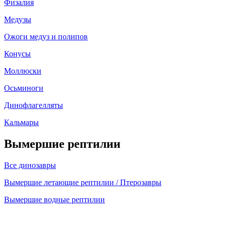
Физалия
Медузы
Ожоги медуз и полипов
Конусы
Моллюски
Осьминоги
Динофлагелляты
Кальмары
Вымершие рептилии
Все динозавры
Вымершие летающие рептилии / Птерозавры
Вымершие водные рептилии