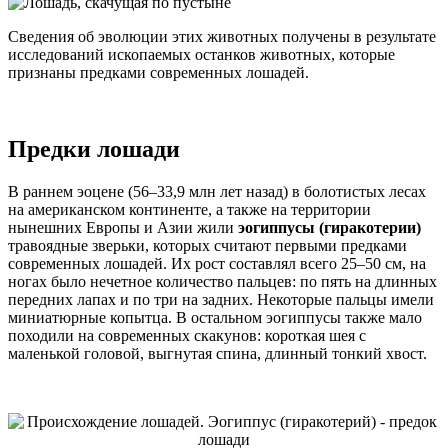
Сведения об эволюции этих животных получены в результате
исследований ископаемых останков животных, которые
признаны предками современных лошадей.
Предки лошади
В раннем эоцене (56–33,9 млн лет назад) в болотистых лесах
на американском континенте, а также на территории
нынешних Европы и Азии жили
эогиппусы (гиракотерии)
травоядные зверьки, которых считают первыми предками
современных лошадей. Их рост составлял всего 25–50 см, на
ногах было нечетное количество пальцев: по пять на длинных
передних лапах и по три на задних. Некоторые пальцы имели
миниатюрные копытца. В остальном эогиппусы также мало
походили на современных скакунов: короткая шея с
маленькой головой, выгнутая спина, длинный тонкий хвост.