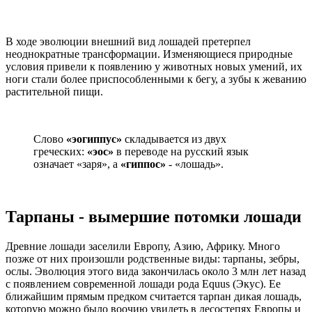
В ходе эволюции внешний вид лошадей претерпел
неоднократные трансформации. Изменяющиеся природные
условия привели к появлению у животных новых умений, их
ноги стали более приспособленными к бегу, а зубы к жеванию
растительной пищи.
Слово
«эогиппус»
складывается из двух
греческих:
«эос»
в переводе на русский язык
означает «заря», а
«гиппос»
- «лошадь».
Тарпаны - вымершие потомки лошади
Древние лошади заселили Европу, Азию, Африку. Много
позже от них произошли родственные виды: тарпаны, зебры,
ослы. Эволюция этого вида закончилась около 3 млн лет назад
с появлением современной лошади рода Equus (Экус). Ее
ближайшим прямым предком считается тарпан дикая лошадь,
которую можно было воочию увидеть в лесостепях Европы и