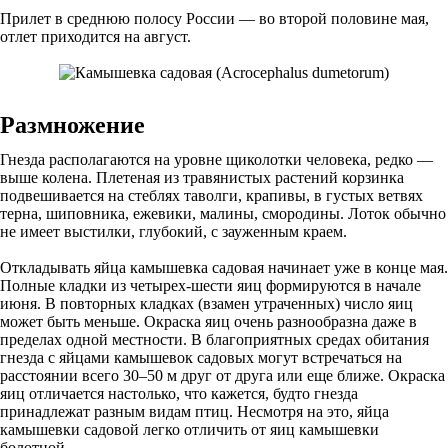
Прилет в среднюю полосу России — во второй половине мая,
отлет приходится на август.
Размножение
Гнезда располагаются на уровне щиколотки человека, редко —
выше колена. Плетеная из травянистых растений корзинка
подвешивается на стеблях таволги, крапивы, в густых ветвях
терна, шиповника, ежевики, малины, смородины. Лоток обычно
не имеет выстилки, глубокий, с зауженным краем.
Откладывать яйца камышевка садовая начинает уже в конце мая.
Полные кладки из четырех-шести яиц формируются в начале
июня. В повторных кладках (взамен утраченных) число яиц
может быть меньше. Окраска яиц очень разнообразна даже в
пределах одной местности. В благоприятных средах обитания
гнезда с яйцами камышевок садовых могут встречаться на
расстоянии всего 30–50 м друг от друга или еще ближе. Окраска
яиц отличается настолько, что кажется, будто гнезда
принадлежат разным видам птиц. Несмотря на это, яйца
камышевки садовой легко отличить от яиц камышевки
болотной.