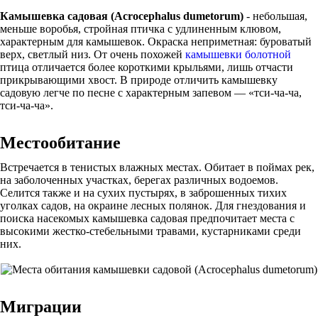
Камышевка садовая (Acrocephalus dumetorum)
- небольшая,
меньше воробья, стройная птичка с удлиненным клювом,
характерным для камышевок. Окраска неприметная: буроватый
верх, светлый низ. От очень похожей
камышевки болотной
птица отличается более короткими крыльями, лишь отчасти
прикрывающими хвост. В природе отличить камышевку
садовую легче по песне с характерным запевом — «тси-ча-ча,
тси-ча-ча».
Местообитание
Встречается в тенистых влажных местах. Обитает в поймах рек,
на заболоченных участках, берегах различных водоемов.
Селится также и на сухих пустырях, в заброшенных тихих
уголках садов, на окраине лесных полянок. Для гнездования и
поиска насекомых камышевка садовая предпочитает места с
высокими жестко-стебельными травами, кустарниками среди
них.
Миграции