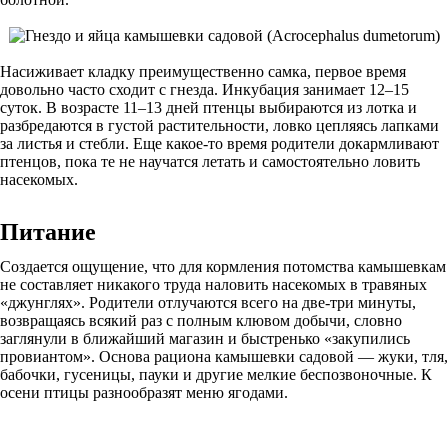
Насиживает кладку преимущественно самка, первое время
довольно часто сходит с гнезда. Инкубация занимает 12–15
суток. В возрасте 11–13 дней птенцы выбираются из лотка и
разбредаются в густой растительности, ловко цепляясь лапками
за листья и стебли. Еще какое-то время родители докармливают
птенцов, пока те не научатся летать и самостоятельно ловить
насекомых.
Питание
Создается ощущение, что для кормления потомства камышевкам
не составляет никакого труда наловить насекомых в травяных
«джунглях». Родители отлучаются всего на две-три минуты,
возвращаясь всякий раз с полным клювом добычи, словно
заглянули в ближайший магазин и быстренько «закупились
провиантом». Основа рациона камышевки садовой — жуки, тля,
бабочки, гусеницы, пауки и другие мелкие беспозвоночные. К
осени птицы разнообразят меню ягодами.