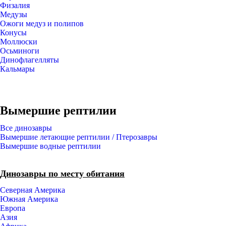
Физалия
Медузы
Ожоги медуз и полипов
Конусы
Моллюски
Осьминоги
Динофлагелляты
Кальмары
Вымершие рептилии
Все динозавры
Вымершие летающие рептилии / Птерозавры
Вымершие водные рептилии
Динозавры по месту обитания
Северная Америка
Южная Америка
Европа
Азия