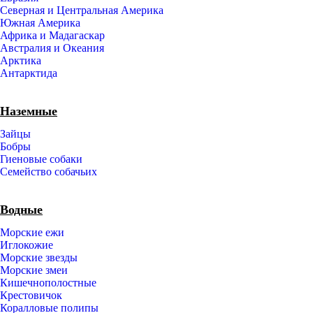
Северная и Центральная Америка
Южная Америка
Африка и Мадагаскар
Австралия и Океания
Арктика
Антарктида
Наземные
Зайцы
Бобры
Гиеновые собаки
Семейство собачьих
Водные
Морские ежи
Иглокожие
Морские звезды
Морские змеи
Кишечнополостные
Крестовичок
Коралловые полипы