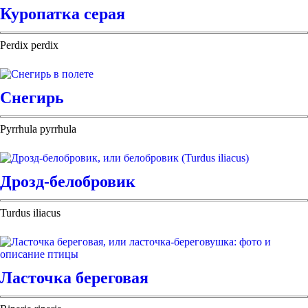
Куропатка серая
Perdix perdix
Снегирь
Pyrrhula pyrrhula
Дрозд-белобровик
Turdus iliacus
Ласточка береговая