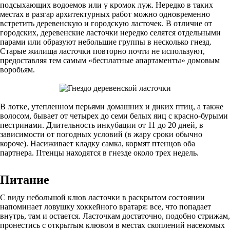
подсыхающих водоемов или у кромок луж. Нередко в таких
местах в разгар архитектурных работ можно одновременно
встретить деревенскую и городскую ласточек. В отличие от
городских, деревенские ласточки нередко селятся отдельными
парами или образуют небольшие группы в несколько гнезд.
Старые жилища ласточки повторно почти не используют,
предоставляя тем самым «бесплатные апартаменты» домовым
воробьям.
В лотке, утепленном перьями домашних и диких птиц, а также
волосом, бывает от четырех до семи белых яиц с красно-бурыми
пестринами. Длительность инкубации от 11 до 20 дней, в
зависимости от погодных условий (в жару сроки обычно
короче). Насиживает кладку самка, кормят птенцов оба
партнера. Птенцы находятся в гнезде около трех недель.
Питание
С виду небольшой клюв ласточки в раскрытом состоянии
напоминает ловушку хоккейного вратаря: все, что попадает
внутрь, там и остается. Ласточкам достаточно, подобно стрижам,
пронестись с открытым клювом в местах скоплений насекомых