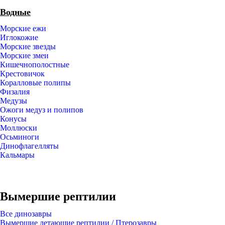
Водные
Морские ежи
Иглокожие
Морские звезды
Морские змеи
Кишечнополостные
Крестовичок
Коралловые полипы
Физалия
Медузы
Ожоги медуз и полипов
Конусы
Моллюски
Осьминоги
Динофлагелляты
Кальмары
Вымершие рептилии
Все динозавры
Вымершие летающие рептилии / Птерозавры