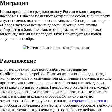
Миграции
Птица прилетает в среднюю полосу России в конце апреля —
начале мая. Сначала появляются отдельные особи, и лишь позже,
спустя неделю, подтягиваются остальные. Отсюда и поговорка:
«Первая ласточка весны не делает». В конце лета птицы
собираются в большие стаи, в это время их можно нередко
видеть сидящими на проводах. Отлет приходится на конец
августа — сентябрь.
Размножение
Для гнездования чаще всего выбирает деревянные
хозяйственные постройки. Помимо дерева опорой для гнезда
могут послужить и каменные или кирпичные выступы, и ниши,
при этом, как правило, непосредственно над гнездом должен
быть какой-то навес, крыша. Гнездо ласточка лепит из кусочков
земли с добавлением соломинок и травинок, которые свисают
снизу, напоминая козлиную бороду. Этим оно заметно
отличается от более аккуратного жилища
городской ласточки
.
Для сбора строительного материала, особенно кусочков влажной
земли, ласточки вынуждены садиться на берегу небольших