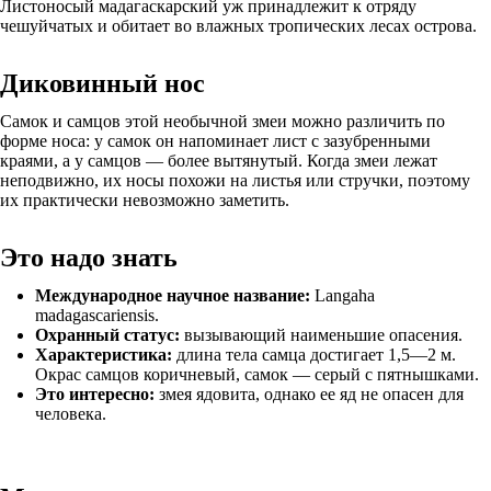
Листоносый мадагаскарский уж принадлежит к отряду
чешуйчатых и обитает во влажных тропических лесах острова.
Диковинный нос
Самок и самцов этой необычной змеи можно различить по
форме носа: у самок он напоминает лист с зазубренными
краями, а у самцов — более вытянутый. Когда змеи лежат
неподвижно, их носы похожи на листья или стручки, поэтому
их практически невозможно заметить.
Это надо знать
Международное научное название:
Langaha
madagascariensis.
Охранный статус:
вызывающий наименьшие опасения.
Характеристика:
длина тела самца достигает 1,5—2 м.
Окрас самцов коричневый, самок — серый с пятнышками.
Это интересно:
змея ядовита, однако ее яд не опасен для
человека.