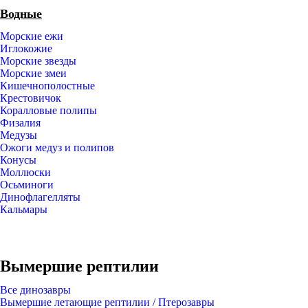
Водные
Морские ежи
Иглокожие
Морские звезды
Морские змеи
Кишечнополостные
Крестовичок
Коралловые полипы
Физалия
Медузы
Ожоги медуз и полипов
Конусы
Моллюски
Осьминоги
Динофлагелляты
Кальмары
Вымершие рептилии
Все динозавры
Вымершие летающие рептилии / Птерозавры