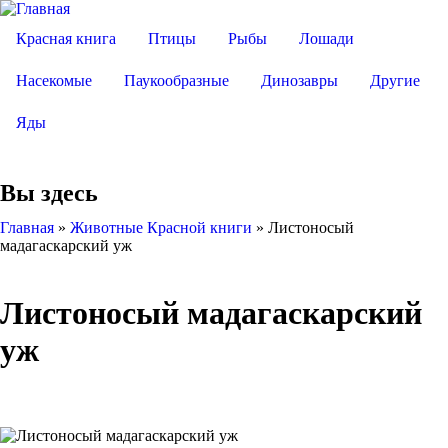
Красная книга
Птицы
Рыбы
Лошади
Насекомые
Паукообразные
Динозавры
Другие
Яды
Вы здесь
Главная
»
Животные Красной книги
»
Листоносый
мадагаскарский уж
Листоносый мадагаскарский
уж