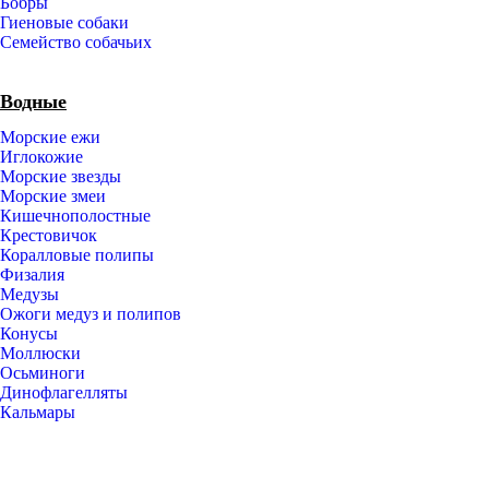
Бобры
Гиеновые собаки
Семейство собачьих
Водные
Морские ежи
Иглокожие
Морские звезды
Морские змеи
Кишечнополостные
Крестовичок
Коралловые полипы
Физалия
Медузы
Ожоги медуз и полипов
Конусы
Моллюски
Осьминоги
Динофлагелляты
Кальмары