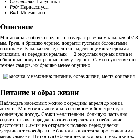
Семейство:
Парусники
Род:
Парнассиусы
Вид:
Мнемозина
Описание
Мнемозина - бабочка среднего размера с размахом крыльев 50-58
мм. Грудь и брюшко черные, покрыты густыми беловатыми
волосками. Крылья белые, с четко выделяющимися черными
жилками, на передних крыльях — 2 округлых черных пятна и
обширные полупрозрачные поля у вершин. Самки существенно
темнее самцов, их брюшко менее опушено.
Питание и образ жизни
Наблюдать насекомых можно с середины апреля до конца
августа. Мнемозины активны в основном в безветренную
солнечную погоду. Самки медлительны, большую часть дня
сидят на траве, изредка неохотно перелетая на небольшие
расстояния. Самцы на открытых полянах периодически
устраивают своеобразные бои или гоняются за пролетающими
мимо самками. Питаются бабочки нектаром различных цветов,