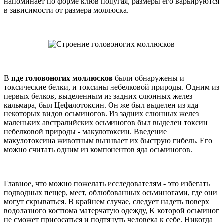
напоминает по форме клюв попугая, размеры его варьируются
в зависимости от размера моллюска.
B
яде головоногих моллюсков
были обнаружены и
токсические белки, и токсины небелковой природы. Одним из
первых белков, выделенным из задних слюнных желез
кальмара, был Цефалотоксин. Он же был выделен из яда
некоторых видов осьминогов. Из задних слюнных желез
маленьких австралийских осьминогов был выделен токсин
небелковой природы - макулотоксин. Введение
макулотоксина животным вызывает их быструю гибель. Его
можно считать одним из компонентов яда осьминогов.
Главное, что можно пожелать исследователям - это избегать
подводных пещер, мест, облюбованных осьминогами, где они
могут скрываться. В крайнем случае, следует надеть поверх
водолазного костюма матерчатую одежду, K которой осьминог
не сможет присосаться и подтянуть человека к себе. Никогда