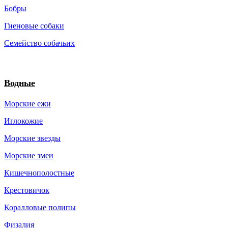
Бобры
Гиеновые собаки
Семейство собачьих
Водные
Морские ежи
Иглокожие
Морские звезды
Морские змеи
Кишечнополостные
Крестовичок
Коралловые полипы
Физалия