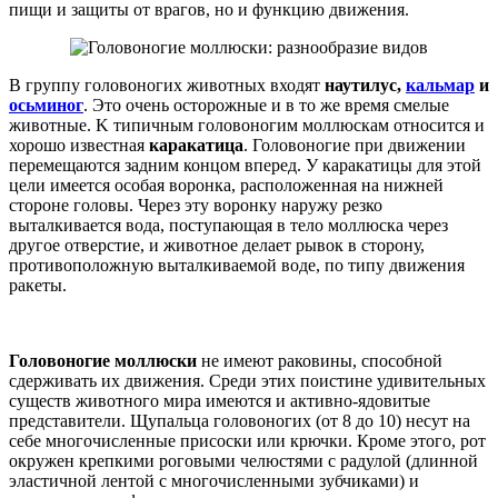
пищи и защиты от врагов, но и функцию движения.
В группу головоногих животных входят
наутилус,
кальмар
и
осьминог
. Это очень осторожные и в то же время смелые
животные. K типичным головоногим моллюскам относится и
хорошо известная
каракатица
. Головоногие при движении
перемещаются задним концом вперед. У каракатицы для этой
цели имеется особая воронка, расположенная на нижней
стороне головы. Через эту воронку наружу резко
выталкивается вода, поступающая в тело моллюска через
другое отверстие, и животное делает рывок в сторону,
противоположную выталкиваемой воде, по типу движения
ракеты.
Головоногие моллюски
не имеют раковины, способной
сдерживать их движения. Среди этих поистине удивительных
существ животного мира имеются и активно-ядовитые
представители. Щупальца головоногих (от 8 до 10) несут на
себе многочисленные присоски или крючки. Кроме этого, рот
окружен крепкими роговыми челюстями с радулой (длинной
эластичной лентой с многочисленными зубчиками) и