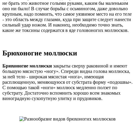
не брать это животное голыми руками, каким бы маленьким
оно ни было! В случае борьбы с осьминогом, даже довольно
крупным, надо помнить, что самое уязвимое место на его теле
- это область между глазами, куда при защите следует нанести
сильный удар ножом. И наконец, необходимо точно знать,
какие же токсины содержатся в яде головоногих моллюсков.
Брюхоногие моллюски
Брюхоногие моллюски
закрыты сверху раковиной и имеют
большую мясистую «ногу». Спереди видна голова моллюска,
за ней тело - широкая мясистая «нога», имеющая
расплющенную, меняющуюся от субстрата форму «подошвы».
С помощью такой «ноги» моллюск медленно ползет по
субстрату. Достаточно вспомнить хорошо всем знакомых
виноградную сухопутную улитку и прудовиков.