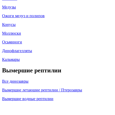
Медузы
Ожоги медуз и полипов
Конусы
Моллюски
Осьминоги
Динофлагелляты
Кальмары
Вымершие рептилии
Все динозавры
Вымершие летающие рептилии / Птерозавры
Вымершие водные рептилии