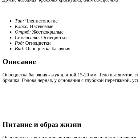
Тип:
Членистоногие
Класс:
Насекомые
Отряд:
Жесткокрылые
Семейство:
Огнецветки
Род:
Огнецветки
Вид:
Огнецветка багряная
Описание
Огнецветка багряная - жук длиной 15-20 мм. Тело вытянутое, 
брюшка. Голова черная, у основания с глубокой перетяжкой, ус
Питание и образ жизни
Огнецветки, как правило, встречаются с мая по июнь сидящими