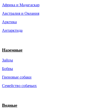
Африка и Мадагаскар
Австралия и Океания
Арктика
Антарктида
Наземные
Зайцы
Бобры
Гиеновые собаки
Семейство собачьих
Водные