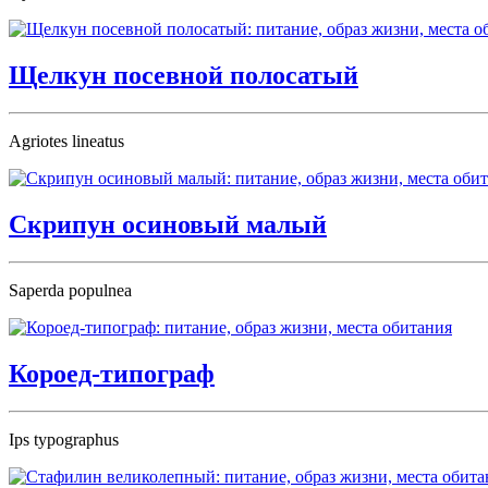
Щелкун посевной полосатый
Agriotes lineatus
Скрипун осиновый малый
Saperda populnea
Короед-типограф
Ips typographus