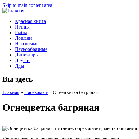
Skip to main content area
Красная книга
Птицы
Рыбы
Лошади
Насекомые
Паукообразные
Динозавры
Другие
Яды
Вы здесь
Главная
»
Насекомые
»
Огнецветка багряная
Огнецветка багряная
Другие названия:
кровяная краснушка, алая огнецветка