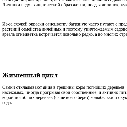
Личинки ведут хищнический образ жизни, поедая личинок, кук
Из-за схожей окраски огнецветку багряную часто путают с пр
растений семейства лилейных и поэтому уничтожаемым садово
ареала огнецветка встречается довольно редко, а во многих ст
Жизненный цикл
Самки откладывают яйца в трещины коры погибших деревьев. 
насекомых, иногда прогрызая свои собственные, и активно пит
корой погибших деревьев (чаще всего берез) колыбельки и оку
года.