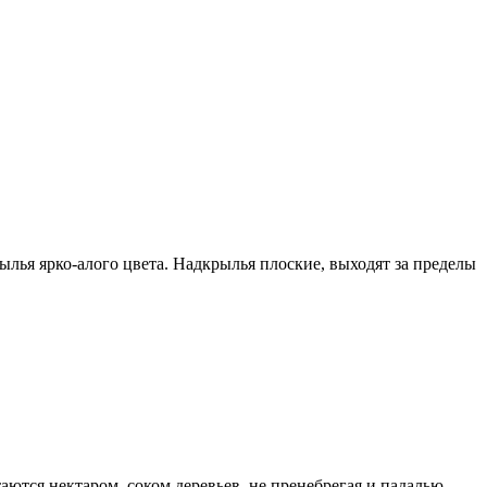
ылья ярко-алого цвета. Надкрылья плоские, выходят за пределы
ются нектаром, соком деревьев, не пренебрегая и падалью.