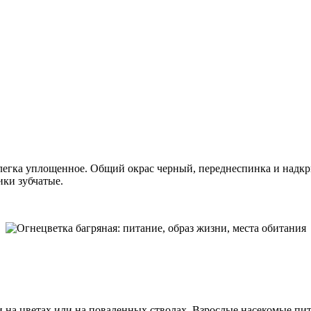
слегка уплощенное. Общий окрас черный, переднеспинка и надкр
ики зубчатые.
 на цветах или на поваленных стволах. Взрослые насекомые пита