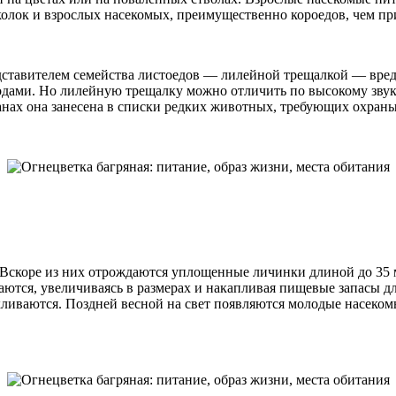
олок и взрослых насекомых, преимущественно короедов, чем при
едставителем семейства листоедов — лилейной трещалкой — вре
дами. Но лилейную трещалку можно отличить по высокому звуку,
ранах она занесена в списки редких животных, требующих охраны
Вскоре из них отрождаются уплощенные личинки длиной до 35 м
аются, увеличиваясь в размерах и накапливая пищевые запасы дл
кливаются. Поздней весной на свет появляются молодые насеком