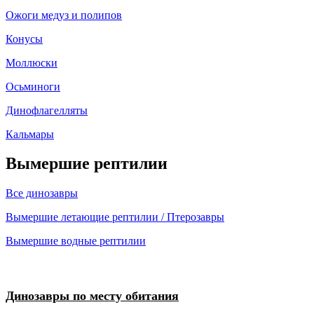
Ожоги медуз и полипов
Конусы
Моллюски
Осьминоги
Динофлагелляты
Кальмары
Вымершие рептилии
Все динозавры
Вымершие летающие рептилии / Птерозавры
Вымершие водные рептилии
Динозавры по месту обитания