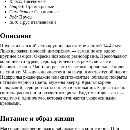
Класс:
Насекомые
Отряд:
Прямокрылые
Семейство:
Саранчовые
Род:
Прусы
Вид:
Прус итальянский
Описание
Прус итальянский - это крупное насекомое длиной 14-42 мм.
Ярко выражен половой диморфизм — самки почти вдвое
крупнее самцов. Окраска довольно разнообразна. Преобладают
коричневато-бурые, серо-коричневатые, реже светлые и
беловатые тона. Часто встречаются светлые продольные полосы
на спинке. Между конечностями на груди имеется тупой нарост.
Надкрылья ржаво-рыжие или светло-желтые, обильно покрыты
пятнами черного цвета, заужены кверху. Крылья короче
надкрылий, серо-розоватого цвета в основании. Задняя голень
светло-красного или розоватого цвета. Вид имеет две фазы —
стадную и одиночную, которая отличается укороченными
крыльями.
Питание и образ жизни
Массовое появление имаго наблюдается в конце июня. При