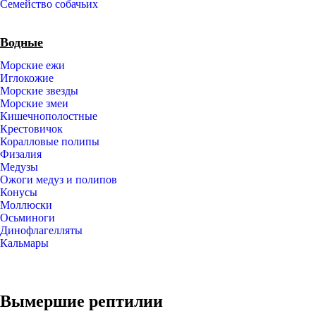
Семейство собачьих
Водные
Морские ежи
Иглокожие
Морские звезды
Морские змеи
Кишечнополостные
Крестовичок
Коралловые полипы
Физалия
Медузы
Ожоги медуз и полипов
Конусы
Моллюски
Осьминоги
Динофлагелляты
Кальмары
Вымершие рептилии