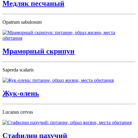
Медляк песчаный
Opatrum sabulosum
Мраморный скрипун
Saperda scalaris
Жук-олень
Lucanus cervus
Стафилин пахучий