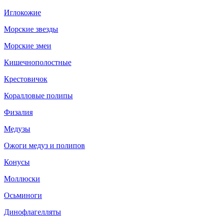
Иглокожие
Морские звезды
Морские змеи
Кишечнополостные
Крестовичок
Коралловые полипы
Физалия
Медузы
Ожоги медуз и полипов
Конусы
Моллюски
Осьминоги
Динофлагелляты