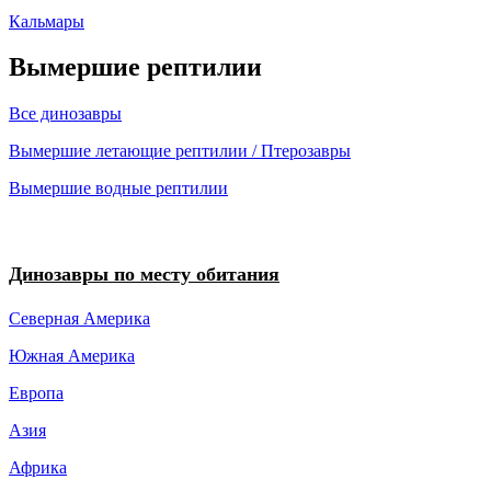
Кальмары
Вымершие рептилии
Все динозавры
Вымершие летающие рептилии / Птерозавры
Вымершие водные рептилии
Динозавры по месту обитания
Северная Америка
Южная Америка
Европа
Азия
Африка