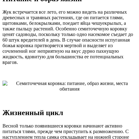
Жук встречается все лето, его можно видеть на различных
древесных и травяных растениях, где он питается тлями,
щитовками, белокрылками, поедает яйца чешуекрылых, а
также пыльцу растений. Особенно семиточечную коровку
ценят садоводы, поскольку только одно насекомое съедает до
60 штук вредителей в день. В случае опасности испуганная
божья коровка притворяется мертвой и выделяет из
сочленений ног неприятную на вкус дурно пахнущую
жидкость, ядовитую для большинства ее потенциальных
врагов.
Жизненный цикл
Весной только появившиеся коровки начинают активно
питаться тлями, прежде чем приступить к размножению. С
наступлением тепла самка откладывает на нижней стороне