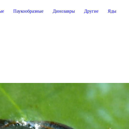
ые
Паукообразные
Динозавры
Другие
Яды