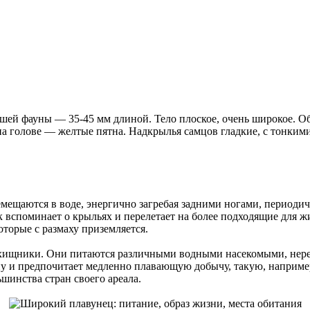
ей фауны — 35-45 мм длиной. Тело плоское, очень широкое. Об
 на голове — желтые пятна. Надкрылья самцов гладкие, с тонк
ещаются в воде, энергично загребая задними ногами, периодич
вспоминает о крыльях и перелетает на более подходящие для жи
оторые с размаху приземляется.
ищники. Они питаются различными водными насекомыми, нередк
ну и предпочитает медленно плавающую добычу, такую, наприме
инства стран своего ареала.