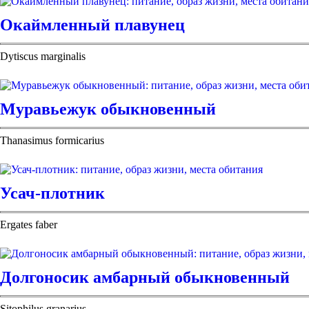
Окаймленный плавунец
Dytiscus marginalis
Муравьежук обыкновенный
Thanasimus formicarius
Усач-плотник
Ergates faber
Долгоносик амбарный обыкновенный
Sitophilus granarius