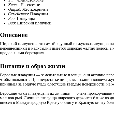
Тип:
Членистоногие
Класс:
Насекомые
Отряд:
Жесткокрылые
Семейство:
Плавунцы
Род:
Плавунцы
Вид:
Широкий плавунец
Описание
Широкий плавунец - это самый крупный из жуков-плавунцов наш
переднеспинки и надкрылий имеется широкая желтая полоса, а
продольными бороздками.
Питание и образ жизни
Взрослые плавунцы — замечательные пловцы, они активно перем
чтобы подышать. При недостатке пищи, высыхании водоема жук 
принимая за водную гладь блестящие твердые поверхности, на к
Взрослые жуки-плавунцы и их личинки — очень прожорливые х
мальков рыб. Личинка плавунца широкого держится ближе ко д
внесен в Международную Красную книгу и Красную книгу больш