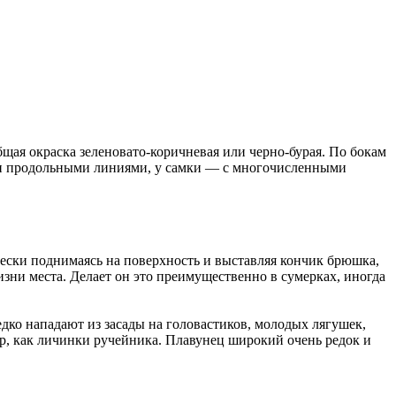
щая окраска зеленовато-коричневая или черно-бурая. По бокам
ими продольными линиями, у самки — с многочисленными
ески поднимаясь на поверхность и выставляя кончик брюшка,
зни места. Делает он это преимущественно в сумерках, иногда
о нападают из засады на головастиков, молодых лягушек,
р, как личинки ручейника. Плавунец широкий очень редок и