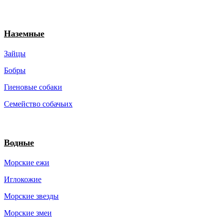
Наземные
Зайцы
Бобры
Гиеновые собаки
Семейство собачьих
Водные
Морские ежи
Иглокожие
Морские звезды
Морские змеи