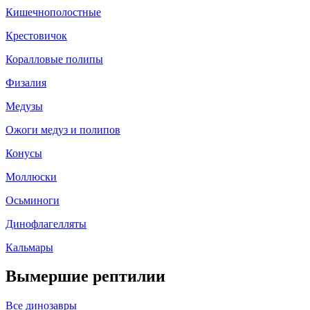
Кишечнополостные
Крестовичок
Коралловые полипы
Физалия
Медузы
Ожоги медуз и полипов
Конусы
Моллюски
Осьминоги
Динофлагелляты
Кальмары
Вымершие рептилии
Все динозавры