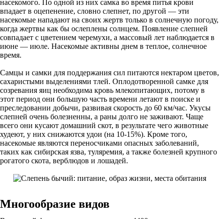
насекомого. По одной из них самка во время питья крови
впадает в оцепенение, словно слепнет, по другой — эти
насекомые нападают на своих жертв только в солнечную погоду,
когда жертвы как бы ослеплены солнцем. Появление слепней
совпадает с цветением черемухи, а массовый лет наблюдается в
июне — июле. Насекомые активны днем в теплое, солнечное
время.
Самцы и самки для поддержания сил питаются нектаром цветов,
сахаристыми выделениями тлей. Оплодотворенной самке для
созревания яиц необходима кровь млекопитающих, потому в
этот период они большую часть времени летают в поиске и
преследовании добычи, развивая скорость до 60 км/час. Укусы
слепней очень болезненны, а раны долго не заживают. Чаще
всего они кусают домашний скот, в результате чего животные
худеют, у них снижаются удои (на 10-15%). Кроме того,
насекомые являются переносчиками опасных заболеваний,
таких как сибирская язва, туляремия, а также болезней крупного
рогатого скота, верблюдов и лошадей.
Многообразие видов