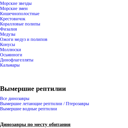
Морские звезды
Морские змеи
Кишечнополостные
Крестовичок
Коралловые полипы
Физалия
Медузы
Ожоги медуз и полипов
Конусы
Моллюски
Осьминоги
Динофлагелляты
Кальмары
Вымершие рептилии
Все динозавры
Вымершие летающие рептилии / Птерозавры
Вымершие водные рептилии
Динозавры по месту обитания