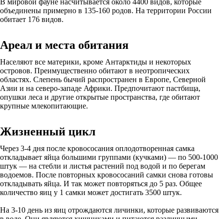
В мировой фауне насчитывается около 4400 видов, которые
объединены примерно в 135-160 родов. На территории России
обитает 176 видов.
Ареал и места обитания
Населяют все материки, кроме Антарктиды и некоторых
островов. Преимущественно обитают в неотропических
областях. Слепень бычий распространен в Европе, Северной
Азии и на северо-западе Африки. Предпочитают пастбища,
опушки леса и другие открытые пространства, где обитают
крупные млекопитающие.
Жизненный цикл
Через 3-4 дня после кровососания оплодотворенная самка
откладывает яйца большими группами (кучками) — по 500-1000
штук — на стебли и листья растений под водой и по берегам
водоемов. После повторных кровососаний самки снова готовы
откладывать яйца. И так может повторяться до 5 раз. Общее
количество яиц у 1 самки может достигать 3500 штук.
На 3-10 день из яиц отрождаются личинки, которые развиваются
в воде. Они являются хищниками и питаются различными