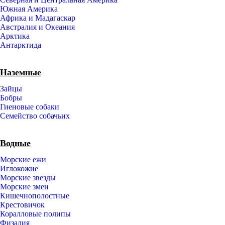
Южная Америка
Африка и Мадагаскар
Австралия и Океания
Арктика
Антарктида
Наземные
Зайцы
Бобры
Гиеновые собаки
Семейство собачьих
Водные
Морские ежи
Иглокожие
Морские звезды
Морские змеи
Кишечнополостные
Крестовичок
Коралловые полипы
Физалия