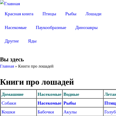
Красная книга
Птицы
Рыбы
Лошади
Насекомые
Паукообразные
Динозавры
Другие
Яды
Вы здесь
Главная
»
Книги про лошадей
Книги про лошадей
Домашние
Насекомые
Водные
Лета
Насекомые
Рыбы
Пти
Собаки
Кошки
Бабочки
Акулы
Голуб