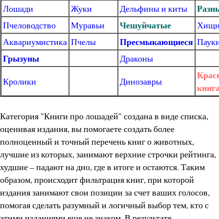
Разн
Лошади
Жуки
Дельфины и киты
Чешуйчатые
Пчеловодство
Муравьи
Хищн
Пресмыкающиеся
Аквариумистика
Пчелы
Паук
Грызуны
Драконы
Крас
Кролики
Динозавры
книг
Категория "Книги про лошадей" создана в виде списка,
оценивая издания, вы помогаете создать более
полноценный и точный перечень книг о животных,
лучшие из которых, занимают верхние строчки рейтинга,
худшие – падают на дно, где в итоге и остаются. Таким
образом, происходит фильтрация книг, при которой
издания занимают свои позиции за счет ваших голосов,
помогая сделать разумный и логичный выбор тем, кто с
этими изданиями еще не знаком. В результате,