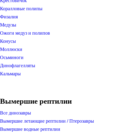
Крестовичок
Коралловые полипы
Физалия
Медузы
Ожоги медуз и полипов
Конусы
Моллюски
Осьминоги
Динофлагелляты
Кальмары
Вымершие рептилии
Все динозавры
Вымершие летающие рептилии / Птерозавры
Вымершие водные рептилии