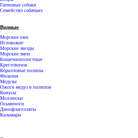
Гиеновые собаки
Семейство собачьих
Водные
Морские ежи
Иглокожие
Морские звезды
Морские змеи
Кишечнополостные
Крестовичок
Коралловые полипы
Физалия
Медузы
Ожоги медуз и полипов
Конусы
Моллюски
Осьминоги
Динофлагелляты
Кальмары