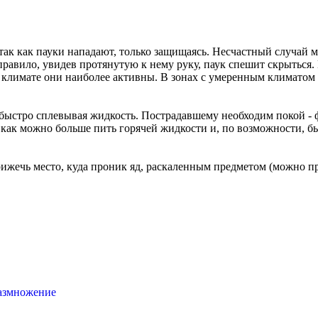
, так как пауки нападают, только защищаясь. Несчастный случай 
 правило, увидев протянутую к нему руку, паук спешит скрыться.
 климате они наиболее активны. В зонах с умеренным климатом б
, быстро сплевывая жидкость. Пострадавшему необходим покой
ак можно больше пить горячей жидкости и, по возможности, бы
ижечь место, куда проник яд, раскаленным предметом (можно про