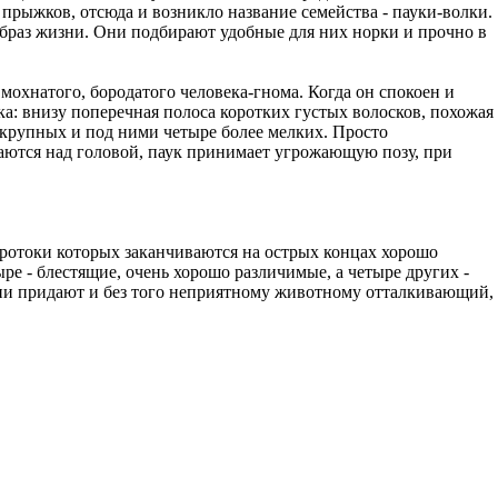
прыжков, отсюда и возникло название семейства - пауки-волки.
образ жизни. Они подбирают удобные для них норки и прочно в
охнатого, бородатого человека-гнома. Когда он спокоен и
а: внизу поперечная полоса коротких густых волосков, похожая
ва крупных и под ними четыре более мелких. Просто
маются над головой, паук принимает угрожающую позу, при
 протоки которых заканчиваются на острых концах хорошо
ре - блестящие, очень хорошо различимые, а четыре других -
они придают и без того неприятному животному отталкивающий,