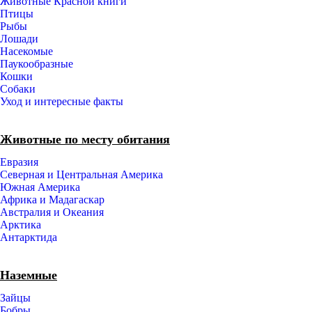
Животные Красной книги
Птицы
Рыбы
Лошади
Насекомые
Паукообразные
Кошки
Собаки
Уход и интересные факты
Животные по месту обитания
Евразия
Северная и Центральная Америка
Южная Америка
Африка и Мадагаскар
Австралия и Океания
Арктика
Антарктида
Наземные
Зайцы
Бобры