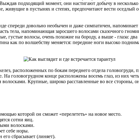
 Выждав подходящий момент, они настигают добычу в несколько 
ые, живущие в пустынях и степях, предпочитают вести оседлый 
де спереди довольно необычен и даже симпатичен, напоминает м
асть тела, напоминающая заросшего волосами сказочного гномик
ные, густые волосы, очень похожие на бороду, а выше - глаза: д
ртина как по волшебству меняется: передние ноги высоко подни
 желез, расположенных по бокам переднего отдела головогруди,
. На головогрудном конце расположены восемь глаз, из них четы
и волосками. Крупные, широко расставленные во все стороны, 
мощью которой он сможет «перелететь» на новое место.
дятся сотни яиц.
ными волосками.
ет себе норы.
н его сбрасывает (линяет).