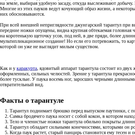
на земле, выбирая удобную засаду, откуда выслеживают добычу.
Многие из этих пауков ведут кочующий образ жизни, а некотор
них обосновываются.
При всей внешней неприглядности джунгарский тарантул при ви
передние ножки опущены, видна крупная обтекаемая головная ч
на коротенькую щеточку усов, под ней, в две пряди, более длин
мультипликационное создание! Но если его потревожить, то ка
которой он уже не выглядит милым существом.
Как и у
каракурта
, ядовитый аппарат тарантула состоит из двух
оформленных, сильных челюстей. Зрение у тарантула прекрасное
более тусклые. У паука восемь ног, заросших черными длинным
отвратительный вид.
Факты о тарантуле
Тарантул поднимает брюшко перед выпуском паутинки, с по
Самка бродячего паука носит с собой кокон, в котором нахо
Тело и членистые ножки тарантула обильно покрыты длин
Тарантул обладает сильными конечностями, которыми он ро
Когда паук растет, старый панцирь становится ему тесен и о