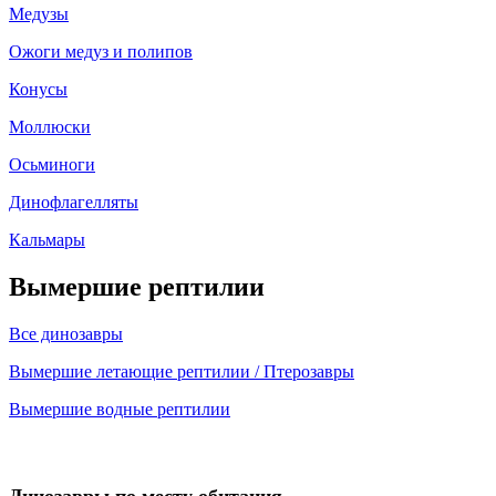
Медузы
Ожоги медуз и полипов
Конусы
Моллюски
Осьминоги
Динофлагелляты
Кальмары
Вымершие рептилии
Все динозавры
Вымершие летающие рептилии / Птерозавры
Вымершие водные рептилии
Динозавры по месту обитания