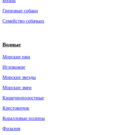
Бобры
Гиеновые собаки
Семейство собачьих
Водные
Морские ежи
Иглокожие
Морские звезды
Морские змеи
Кишечнополостные
Крестовичок
Коралловые полипы
Физалия