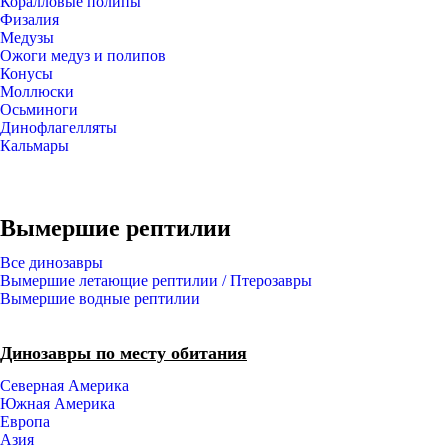
Коралловые полипы
Физалия
Медузы
Ожоги медуз и полипов
Конусы
Моллюски
Осьминоги
Динофлагелляты
Кальмары
Вымершие рептилии
Все динозавры
Вымершие летающие рептилии / Птерозавры
Вымершие водные рептилии
Динозавры по месту обитания
Северная Америка
Южная Америка
Европа
Азия