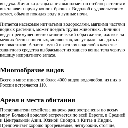
воздуха. Личинка для дыхания выползает по стеблю растения и
выставляет наружу кончик брюшка. Водолюб с удовольствием
летает, обычно покидая воду в лунные ночи.
Питается насекомое нитчатыми водорослями, мягкими частями
водных растений, может поедать трупы животных. Личинки
ведут преимущественно хищнический образ жизни, охотясь на
мелких беспозвоночных, моллюсков, могут даже нападать на
головастиков. А застигнутый врасплох водолюб в качестве
защитного средства выбрасывает из заднего конца тела черную
кашицу неприятного запаха.
Многообразие видов
Всего в мире известно более 4000 видов водолюбов, из них в
России встречается 110.
Ареал и места обитания
Представители семейства широко распространены по всему
миру. Большой водолюб встречается по всей Европе, в Средней
и Центральной Азии, Южной Сибири, в Китае и Индии.
Предпочитает хорошо прогреваемые, неглубокие, стоячие,