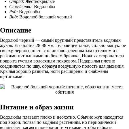
Отряд:
Жесткокрылые
Семейство:
Водолюбы
Род:
Водолюбы
Вид:
Водолюб большой черный
Описание
Водолюб черный — самый крупный представитель водяных
жуков. Его длина 28-48 мм. Тело яйцевидное, сильно выпуклое
сверху, черного цвета с оливково-зеленоватым оттенком и с
рыжими пятнышками по бокам брюшка. Нижняя сторона тела
покрыта густым волосяным покровом. Надкрылья плотно
соединяются по шву, образуя воздушную полость для дыхания.
Крылья хорошо развиты, ноги расширены и снабжены
щетинками.
Питание и образ жизни
Водолюбы плавают плохо и неохотно. Обычно жук находится
под водой, ползая по водным растениям, но периодически
всплывает, касаясь поверхности усиками, чтобы набрать