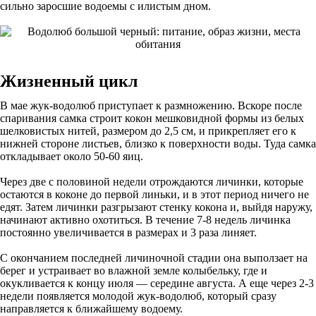
сильно заросшие водоемы с илистым дном.
Жизненный цикл
В мае жук-водолюб приступает к размножению. Вскоре после
спаривания самка строит кокон мешковидной формы из белых
шелковистых нитей, размером до 2,5 см, и прикрепляет его к
нижней стороне листьев, близко к поверхности воды. Туда самка
откладывает около 50-60 яиц.
Через две с половиной недели отрождаются личинки, которые
остаются в коконе до первой линьки, и в этот период ничего не
едят. Затем личинки разгрызают стенку кокона и, выйдя наружу,
начинают активно охотиться. В течение 7-8 недель личинка
постоянно увеличивается в размерах и 3 раза линяет.
С окончанием последней личиночной стадии она выползает на
берег и устраивает во влажной земле колыбельку, где и
окукливается к концу июля — середине августа. А еще через 2-3
недели появляется молодой жук-водолюб, который сразу
направляется к ближайшему водоему.