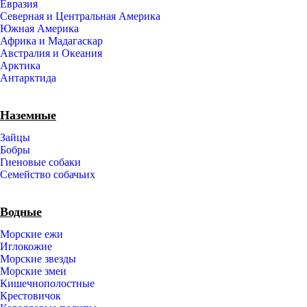
Евразия
Северная и Центральная Америка
Южная Америка
Африка и Мадагаскар
Австралия и Океания
Арктика
Антарктида
Наземные
Зайцы
Бобры
Гиеновые собаки
Семейство собачьих
Водные
Морские ежи
Иглокожие
Морские звезды
Морские змеи
Кишечнополостные
Крестовичок