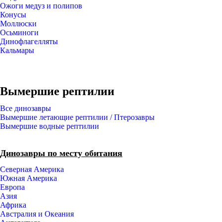
Ожоги медуз и полипов
Конусы
Моллюски
Осьминоги
Динофлагелляты
Кальмары
Вымершие рептилии
Все динозавры
Вымершие летающие рептилии / Птерозавры
Вымершие водные рептилии
Динозавры по месту обитания
Северная Америка
Южная Америка
Европа
Азия
Африка
Австралия и Океания