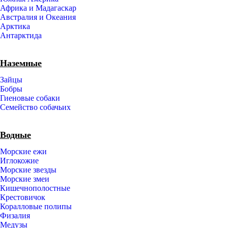
Африка и Мадагаскар
Австралия и Океания
Арктика
Антарктида
Наземные
Зайцы
Бобры
Гиеновые собаки
Семейство собачьих
Водные
Морские ежи
Иглокожие
Морские звезды
Морские змеи
Кишечнополостные
Крестовичок
Коралловые полипы
Физалия
Медузы