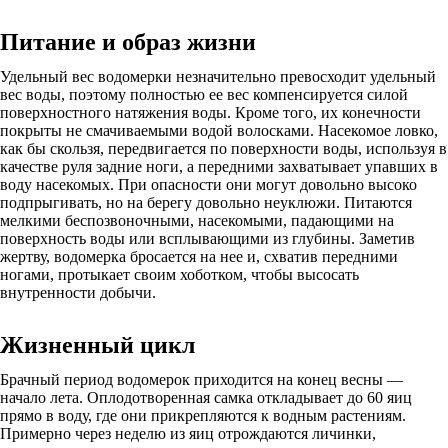
Питание и образ жизни
Удельный вес водомерки незначительно превосходит удельный
вес воды, поэтому полностью ее вес компенсируется силой
поверхностного натяжения воды. Кроме того, их конечности
покрыты не смачиваемыми водой волосками. Насекомое ловко,
как бы скользя, передвигается по поверхности воды, используя в
качестве руля задние ноги, а передними захватывает упавших в
воду насекомых. При опасности они могут довольно высоко
подпрыгивать, но на берегу довольно неуклюжи. Питаются
мелкими беспозвоночными, насекомыми, падающими на
поверхность воды или всплывающими из глубины. Заметив
жертву, водомерка бросается на нее и, схватив передними
ногами, протыкает своим хоботком, чтобы высосать
внутренности добычи.
Жизненный цикл
Брачный период водомерок приходится на конец весны —
начало лета. Оплодотворенная самка откладывает до 60 яиц
прямо в воду, где они прикрепляются к водным растениям.
Примерно через неделю из яиц отрождаются личинки,