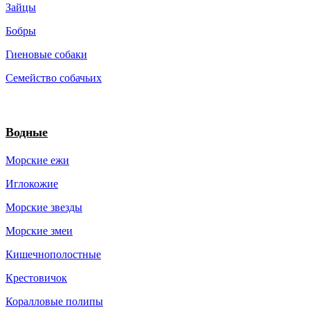
Зайцы
Бобры
Гиеновые собаки
Семейство собачьих
Водные
Морские ежи
Иглокожие
Морские звезды
Морские змеи
Кишечнополостные
Крестовичок
Коралловые полипы