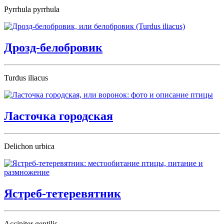
Pyrrhula pyrrhula
Дрозд-белобровик
Turdus iliacus
Ласточка городская
Delichon urbica
Ястреб-тетеревятник
Accipiter gentilis