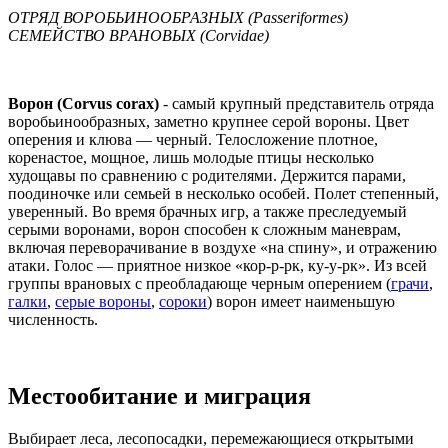
ОТРЯД ВОРОБЬИНООБРАЗНЫХ (Passeriformes)
СЕМЕЙСТВО ВРАНОВЫХ (Corvidae)
Ворон (Corvus corax)
- самый крупный представитель отряда
воробьинообразных, заметно крупнее серой вороны. Цвет
оперения и клюва — черный. Телосложение плотное,
коренастое, мощное, лишь молодые птицы несколько
худощавы по сравнению с родителями. Держится парами,
поодиночке или семьей в несколько особей. Полет степенный,
уверенный. Во время брачных игр, а также преследуемый
серыми воронами, ворон способен к сложным маневрам,
включая переворачивание в воздухе «на спину», и отражению
атаки. Голос — приятное низкое «кор-р-рк, ку-у-рк». Из всей
группы врановых с преобладающе черным оперением (
грачи
,
галки
,
серые вороны
,
сороки
) ворон имеет наименьшую
численность.
Местообитание и миграция
Выбирает леса, лесопосадки, перемежающиеся открытыми