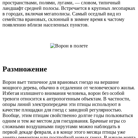
пространствами, полями, лугами, — словом, типичный
ландшафт средней полосы. Встречается в крупных лесопарках
в городах, включая мегаполисы. Самый оседлый вид из
семейства врановых, склонный в зимнее время к частому
появлению вблизи населенных пунктов.
Размножение
Ворон вьет типичное для врановых гнездо на вершине
мощного дерева, обычно в отдалении от человеческого жилья.
Избегая излишнего внимания человека, ворон без особой
тревоги относится к антропогенным объектам. В частности,
опоры линий электропередачи эти птицы используют в
качестве площадки для гнезд с завидной регулярностью.
Вообще, этим птицам свойственно долгие годы пользоваться
одним и тем же местом для гнездования. Брачные игры со
сложными воздушными пируэтами можно наблюдать в
первой декаде февраля, а в конце этого месяца птицы уже
заняты ремонтом или постройкой новых гнезд. В начале марта