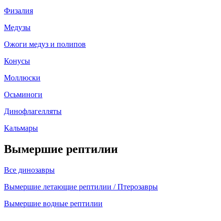
Физалия
Медузы
Ожоги медуз и полипов
Конусы
Моллюски
Осьминоги
Динофлагелляты
Кальмары
Вымершие рептилии
Все динозавры
Вымершие летающие рептилии / Птерозавры
Вымершие водные рептилии