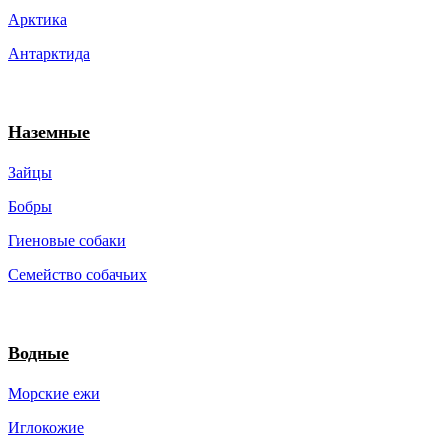
Арктика
Антарктида
Наземные
Зайцы
Бобры
Гиеновые собаки
Семейство собачьих
Водные
Морские ежи
Иглокожие