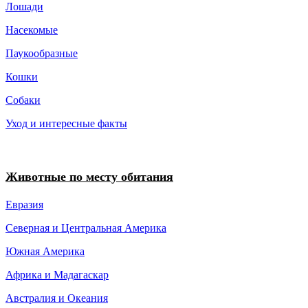
Лошади
Насекомые
Паукообразные
Кошки
Собаки
Уход и интересные факты
Животные по месту обитания
Евразия
Северная и Центральная Америка
Южная Америка
Африка и Мадагаскар
Австралия и Океания