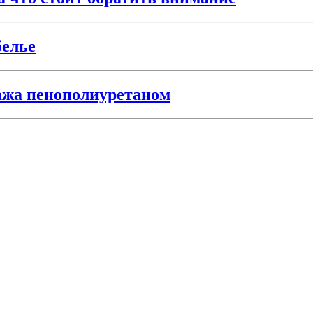
белье
ажа пенополиуретаном