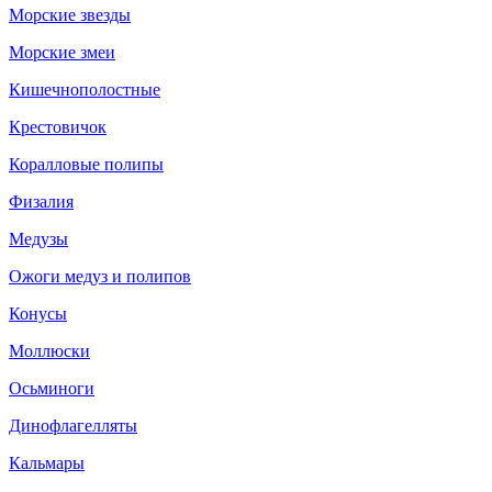
Морские звезды
Морские змеи
Кишечнополостные
Крестовичок
Коралловые полипы
Физалия
Медузы
Ожоги медуз и полипов
Конусы
Моллюски
Осьминоги
Динофлагелляты
Кальмары