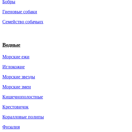
Бобры
Гиеновые собаки
Семейство собачьих
Водные
Морские ежи
Иглокожие
Морские звезды
Морские змеи
Кишечнополостные
Крестовичок
Коралловые полипы
Физалия