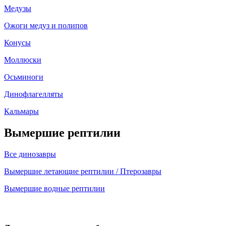
Медузы
Ожоги медуз и полипов
Конусы
Моллюски
Осьминоги
Динофлагелляты
Кальмары
Вымершие рептилии
Все динозавры
Вымершие летающие рептилии / Птерозавры
Вымершие водные рептилии