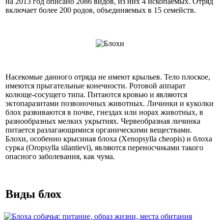
на 2013 год описано 2086 видов, из них 4 ископаемых. Отряд
включает более 200 родов, объединяемых в 15 семейств.
Насекомые данного отряда не имеют крыльев. Тело плоское,
имеются прыгательные конечности. Ротовой аппарат
колюще-сосущего типа. Питаются кровью и являются
эктопаразитами позвоночных животных. Личинки и куколки
блох развиваются в почве, гнездах или норах животных, в
разнообразных мелких укрытиях. Червеобразная личинка
питается разлагающимися органическими веществами.
Блохи, особенно крысиная блоха (Xenopsylla cheopis) и блоха
сурка (Oropsylla silantievi), являются переносчиками такого
опасного заболевания, как чума.
Виды блох