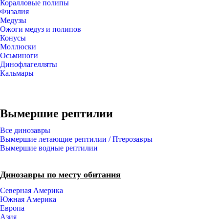
Коралловые полипы
Физалия
Медузы
Ожоги медуз и полипов
Конусы
Моллюски
Осьминоги
Динофлагелляты
Кальмары
Вымершие рептилии
Все динозавры
Вымершие летающие рептилии / Птерозавры
Вымершие водные рептилии
Динозавры по месту обитания
Северная Америка
Южная Америка
Европа
Азия