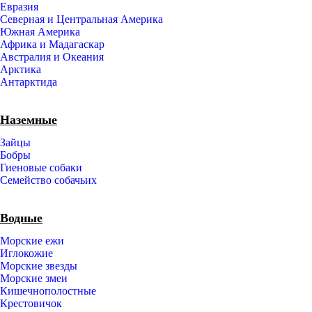
Евразия
Северная и Центральная Америка
Южная Америка
Африка и Мадагаскар
Австралия и Океания
Арктика
Антарктида
Наземные
Зайцы
Бобры
Гиеновые собаки
Семейство собачьих
Водные
Морские ежи
Иглокожие
Морские звезды
Морские змеи
Кишечнополостные
Крестовичок