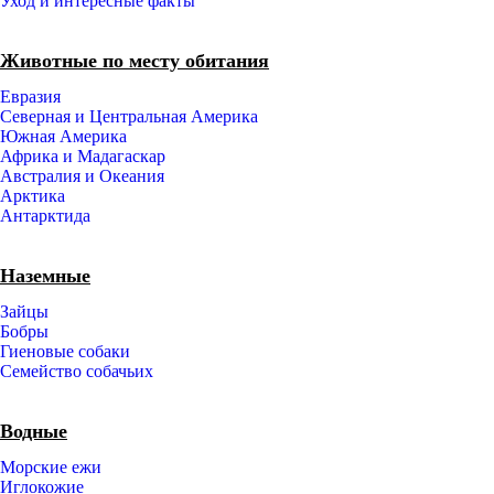
Уход и интересные факты
Животные по месту обитания
Евразия
Северная и Центральная Америка
Южная Америка
Африка и Мадагаскар
Австралия и Океания
Арктика
Антарктида
Наземные
Зайцы
Бобры
Гиеновые собаки
Семейство собачьих
Водные
Морские ежи
Иглокожие