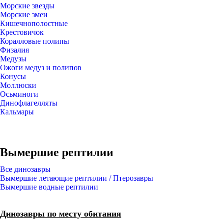
Морские звезды
Морские змеи
Кишечнополостные
Крестовичок
Коралловые полипы
Физалия
Медузы
Ожоги медуз и полипов
Конусы
Моллюски
Осьминоги
Динофлагелляты
Кальмары
Вымершие рептилии
Все динозавры
Вымершие летающие рептилии / Птерозавры
Вымершие водные рептилии
Динозавры по месту обитания