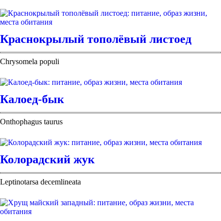
Краснокрылый тополёвый листоед
Chrysomela populi
Калоед-бык
Onthophagus taurus
Колорадский жук
Leptinotarsa decemlineata