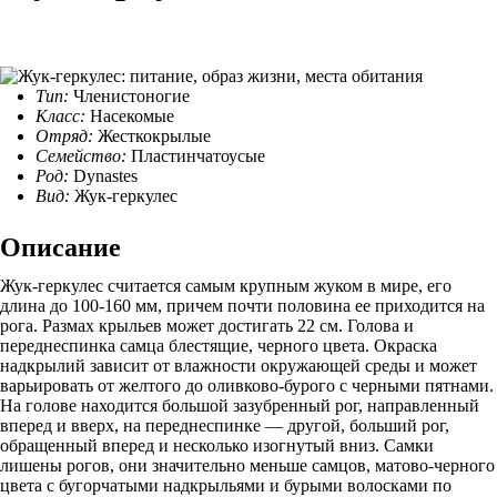
Тип:
Членистоногие
Класс:
Насекомые
Отряд:
Жесткокрылые
Семейство:
Пластинчатоусые
Род:
Dynastes
Вид:
Жук-геркулес
Описание
Жук-геркулес считается самым крупным жуком в мире, его
длина до 100-160 мм, причем почти половина ее приходится на
рога. Размах крыльев может достигать 22 см. Голова и
переднеспинка самца блестящие, черного цвета. Окраска
надкрылий зависит от влажности окружающей среды и может
варьировать от желтого до оливково-бурого с черными пятнами.
На голове находится большой зазубренный рог, направленный
вперед и вверх, на переднеспинке — другой, больший рог,
обращенный вперед и несколько изогнутый вниз. Самки
лишены рогов, они значительно меньше самцов, матово-черного
цвета с бугорчатыми надкрыльями и бурыми волосками по