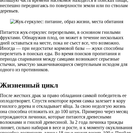
Большую часть времени насекомое находится в поисках пищи,
неспешно передвигаясь по поверхности земли или по стволам
деревьев.
Питается жук-геркулес перезрелыми, в основном гнилыми
фруктами. Обнаружив плод, он может в течение нескольких
дней оставаться на месте, пока не съест все, что возможно.
Иногда — при недостатке кормовой базы — жуки способны
перелетать в поисках еды. Во время поисков пропитания и
периода спаривания между самцами возникают серьезные
стычки, зачастую заканчивающиеся смертельным исходом для
одного из противников.
Жизненный цикл
После жестких драк за право обладания самкой победитель ее
оплодотворяет. Спустя некоторое время самка залезает в кору
гнилого дерева и откладывает яйца. За свою недолгую жизнь
она способна отложить их до 100 штук. Примерно через месяц
отрождаются личинки, которые питаются древесными
волокнами и гнилой древесиной. За 2 года личинка трижды
линяет, сильно набирая в весе и росте, и к моменту окукливания
способна достигнуть длины 18 см и может весить 100 г. Пройдя