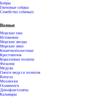
Бобры
Гиеновые собаки
Семейство собачьих
Водные
Морские ежи
Иглокожие
Морские звезды
Морские змеи
Кишечнополостные
Крестовичок
Коралловые полипы
Физалия
Медузы
Ожоги медуз и полипов
Конусы
Моллюски
Осьминоги
Динофлагелляты
Кальмары