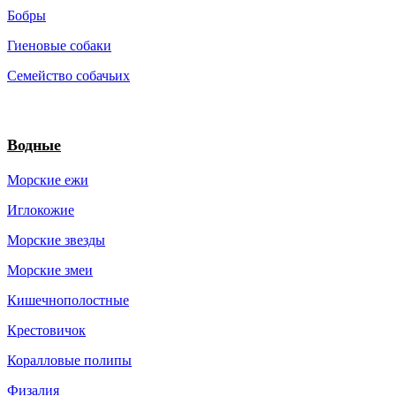
Бобры
Гиеновые собаки
Семейство собачьих
Водные
Морские ежи
Иглокожие
Морские звезды
Морские змеи
Кишечнополостные
Крестовичок
Коралловые полипы
Физалия