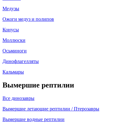
Медузы
Ожоги медуз и полипов
Конусы
Моллюски
Осьминоги
Динофлагелляты
Кальмары
Вымершие рептилии
Все динозавры
Вымершие летающие рептилии / Птерозавры
Вымершие водные рептилии