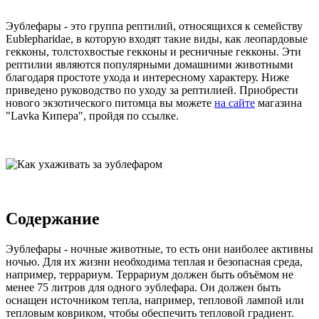
Эублефары - это группа рептилий, относящихся к семейству
Eublepharidae, в которую входят такие виды, как леопардовые
гекконы, толстохвостые гекконы и ресничные гекконы. Эти
рептилии являются популярными домашними животными
благодаря простоте ухода и интересному характеру. Ниже
приведено руководство по уходу за рептилией. Приобрести
нового экзотического питомца вы можете
на сайте
магазина
"Lavka Кипера", пройдя по ссылке.
Содержание
Эублефары - ночные животные, то есть они наиболее активны
ночью. Для их жизни необходима теплая и безопасная среда,
например, террариум. Террариум должен быть объёмом не
менее 75 литров для одного эублефара. Он должен быть
оснащен источником тепла, например, тепловой лампой или
тепловым ковриком, чтобы обеспечить тепловой градиент.