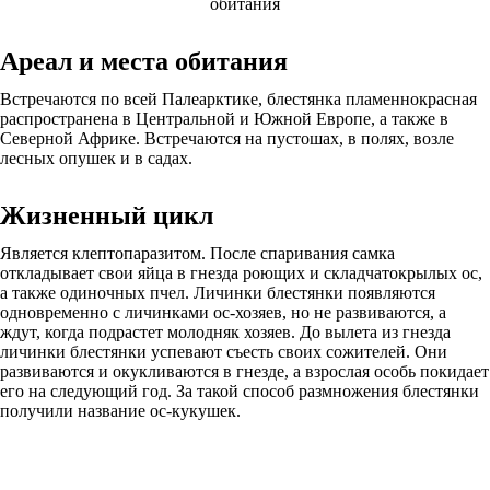
Ареал и места обитания
Встречаются по всей Палеарктике, блестянка пламеннокрасная
распространена в Центральной и Южной Европе, а также в
Северной Африке. Встречаются на пустошах, в полях, возле
лесных опушек и в садах.
Жизненный цикл
Является клептопаразитом. После спаривания самка
откладывает свои яйца в гнезда роющих и складчатокрылых ос,
а также одиночных пчел. Личинки блестянки появляются
одновременно с личинками ос-хозяев, но не развиваются, а
ждут, когда подрастет молодняк хозяев. До вылета из гнезда
личинки блестянки успевают съесть своих сожителей. Они
развиваются и окукливаются в гнезде, а взрослая особь покидает
его на следующий год. За такой способ размножения блестянки
получили название ос-кукушек.