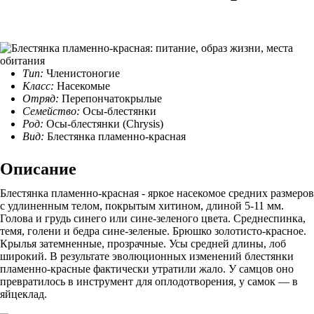
Тип:
Членистоногие
Класс:
Насекомые
Отряд:
Перепончатокрылые
Семейство:
Осы-блестянки
Род:
Осы-блестянки (Chrysis)
Вид:
Блестянка пламенно-красная
Описание
Блестянка пламенно-красная - яркое насекомое средних размеров
с удлиненным телом, покрытым хитином, длиной 5-11 мм.
Голова и грудь синего или сине-зеленого цвета. Среднеспинка,
темя, голени и бедра сине-зеленые. Брюшко золотисто-красное.
Крылья затемненные, прозрачные. Усы средней длины, лоб
широкий. В результате эволюционных изменений блестянки
пламенно-красные фактически утратили жало. У самцов оно
превратилось в инструмент для оплодотворения, у самок — в
яйцеклад.