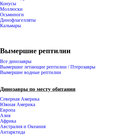
Конусы
Моллюски
Осьминоги
Динофлагелляты
Кальмары
Вымершие рептилии
Все динозавры
Вымершие летающие рептилии / Птерозавры
Вымершие водные рептилии
Динозавры по месту обитания
Северная Америка
Южная Америка
Европа
Азия
Африка
Австралия и Океания
Антарктида