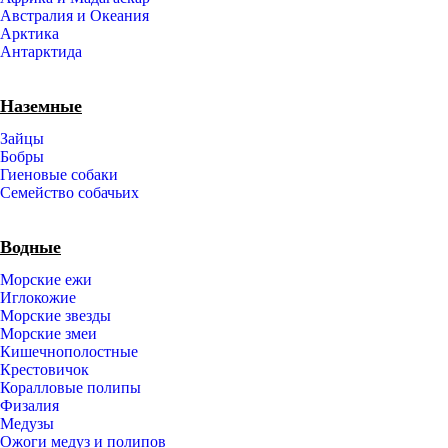
Австралия и Океания
Арктика
Антарктида
Наземные
Зайцы
Бобры
Гиеновые собаки
Семейство собачьих
Водные
Морские ежи
Иглокожие
Морские звезды
Морские змеи
Кишечнополостные
Крестовичок
Коралловые полипы
Физалия
Медузы
Ожоги медуз и полипов