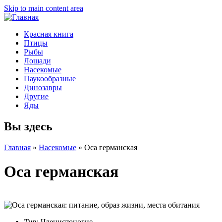
Skip to main content area
Красная книга
Птицы
Рыбы
Лошади
Насекомые
Паукообразные
Динозавры
Другие
Яды
Вы здесь
Главная
»
Насекомые
»
Оса германская
Оса германская
Тип:
Членистоногие