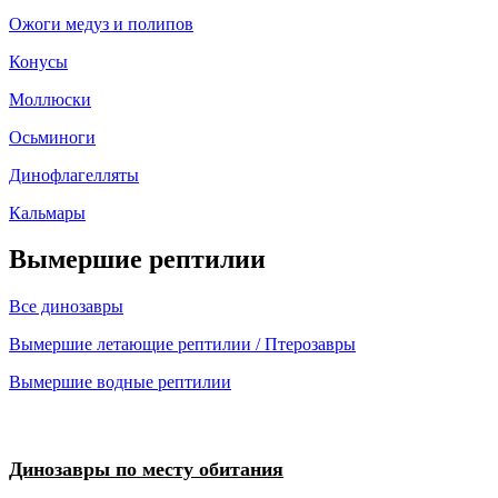
Ожоги медуз и полипов
Конусы
Моллюски
Осьминоги
Динофлагелляты
Кальмары
Вымершие рептилии
Все динозавры
Вымершие летающие рептилии / Птерозавры
Вымершие водные рептилии
Динозавры по месту обитания