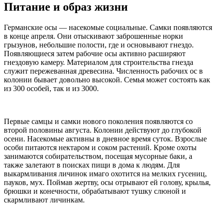
Питание и образ жизни
Германские осы — насекомые социальные. Самки появляются
в конце апреля. Они отыскивают заброшенные норки
грызунов, небольшие полости, где и основывают гнездо.
Появляющиеся затем рабочие осы активно расширяют
гнездовую камеру. Материалом для строительства гнезда
служит пережеванная древесина. Численность рабочих ос в
колонии бывает довольно высокой. Семья может состоять как
из 300 особей, так и из 3000.
Первые самцы и самки нового поколения появляются со
второй половины августа. Колонии действуют до глубокой
осени. Насекомые активны в дневное время суток. Взрослые
особи питаются нектаром и соком растений. Кроме охоты
занимаются собирательством, посещая мусорные баки, а
также залетают в поисках пищи в дома к людям. Для
выкармливания личинок имаго охотится на мелких гусениц,
пауков, мух. Поймав жертву, осы отрывают ей голову, крылья,
брюшки и конечности, обрабатывают тушку слюной и
скармливают личинкам.