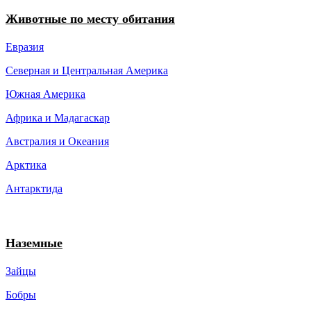
Животные по месту обитания
Евразия
Северная и Центральная Америка
Южная Америка
Африка и Мадагаскар
Австралия и Океания
Арктика
Антарктида
Наземные
Зайцы
Бобры