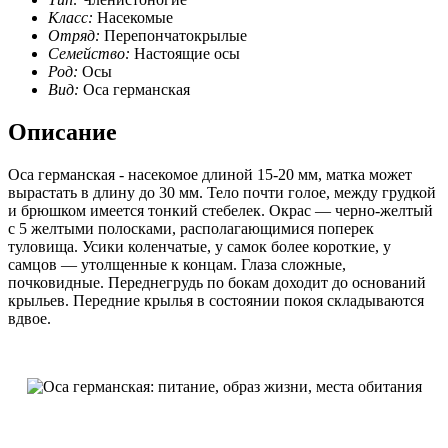
Класс:
Насекомые
Отряд:
Перепончатокрылые
Семейство:
Настоящие осы
Род:
Осы
Вид:
Оса германская
Описание
Оса германская - насекомое длиной 15-20 мм, матка может
вырастать в длину до 30 мм. Тело почти голое, между грудкой
и брюшком имеется тонкий стебелек. Окрас — черно-желтый
с 5 желтыми полосками, располагающимися поперек
туловища. Усики коленчатые, у самок более короткие, у
самцов — утолщенные к концам. Глаза сложные,
почковидные. Переднегрудь по бокам доходит до оснований
крыльев. Передние крылья в состоянии покоя складываются
вдвое.