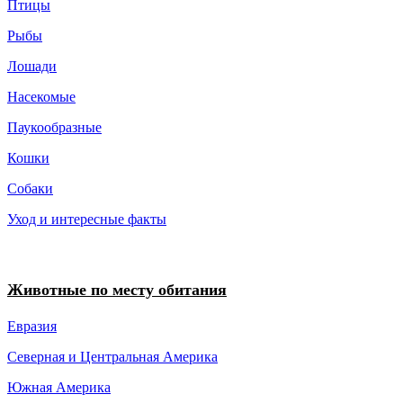
Птицы
Рыбы
Лошади
Насекомые
Паукообразные
Кошки
Собаки
Уход и интересные факты
Животные по месту обитания
Евразия
Северная и Центральная Америка
Южная Америка