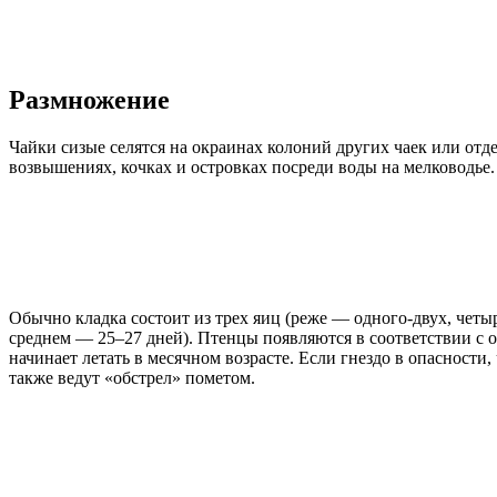
Размножение
Чайки сизые селятся на окраинах колоний других чаек или отд
возвышениях, кочках и островках посреди воды на мелководье.
Обычно кладка состоит из трех яиц (реже — одного-двух, четы
среднем — 25–27 дней). Птенцы появляются в соответствии с о
начинает летать в месячном возрасте. Если гнездо в опасности
также ведут «обстрел» пометом.