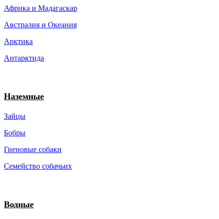
Африка и Мадагаскар
Австралия и Океания
Арктика
Антарктида
Наземные
Зайцы
Бобры
Гиеновые собаки
Семейство собачьих
Водные