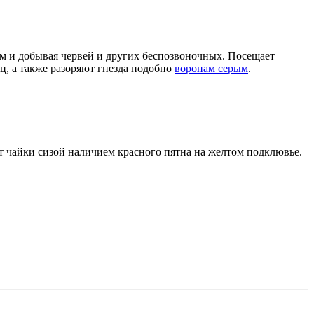
ром и добывая червей и других беспозвоночных. Посещает
ц, а также разоряют гнезда подобно
воронам серым
.
 от чайки сизой наличием красного пятна на желтом подклювье.