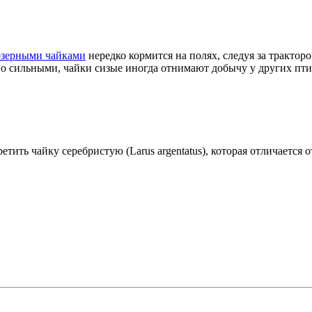
озерными чайками
нередко кормится на полях, следуя за тракто
но сильными, чайки сизые иногда отнимают добычу у других пти
етить чайку серебристую (Larus argentatus), которая отличается