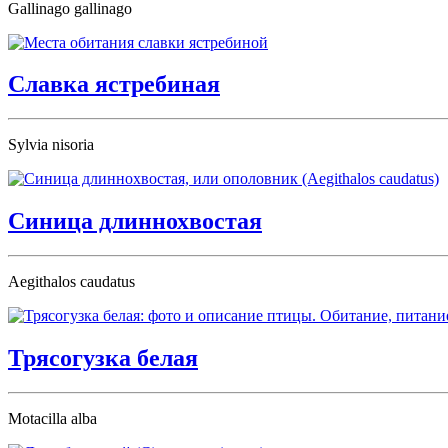
Gallinago gallinago
Славка ястребиная
Sylvia nisoria
Синица длиннохвостая
Aegithalos caudatus
Трясогузка белая
Motacilla alba