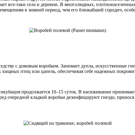
ает все-таки села и деревни. В многолюдных, плотнонаселенных
емещениям в зимний период, чем его ближайший сородич, особен
оседству с домовым воробьем. Занимает дупла, искусственные гн
х хищных птиц или цапель, обеспечивая себе надежных покрови
Инкубация продолжается 10–15 суток. В насиживании принимают 
еред очередной кладкой воробьи дезинфицируют гнездо, принося 