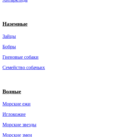
Наземные
Зайцы
Бобры
Гиеновые собаки
Семейство собачьих
Водные
Морские ежи
Иглокожие
Морские звезды
Морские змеи