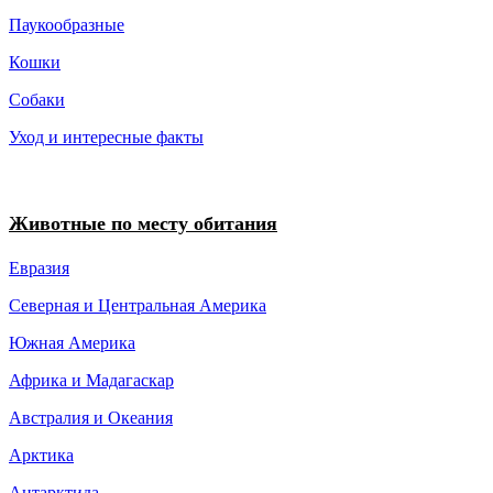
Паукообразные
Кошки
Собаки
Уход и интересные факты
Животные по месту обитания
Евразия
Северная и Центральная Америка
Южная Америка
Африка и Мадагаскар
Австралия и Океания
Арктика
Антарктида