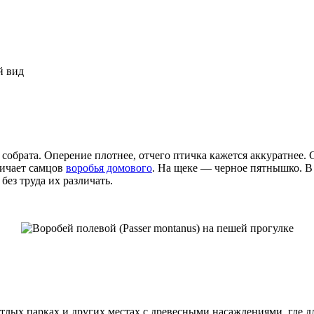
собрата. Оперение плотнее, отчего птичка кажется аккуратнее.
личает самцов
воробья домового
. На щеке — черное пятнышко. В
ез труда их различать.
ветлых парках и других местах с древесными насаждениями, где 