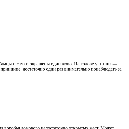
 Самцы и самки окрашены одинаково. На голове у птицы —
 принципе, достаточно один раз внимательно понаблюдать за
для воробья домового недостаточно открытых мест. Может